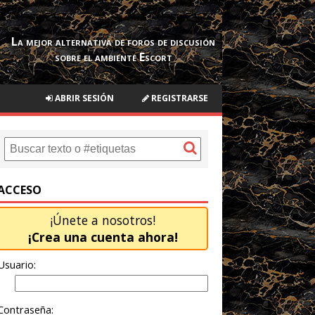
La mejor alternativa de foros de discusión
sobre el ambiente Escort
ABRIR SESIÓN
REGISTRARSE
ACCESO
¡Únete a nosotros!
¡Crea una cuenta ahora!
Usuario:
Contraseña: