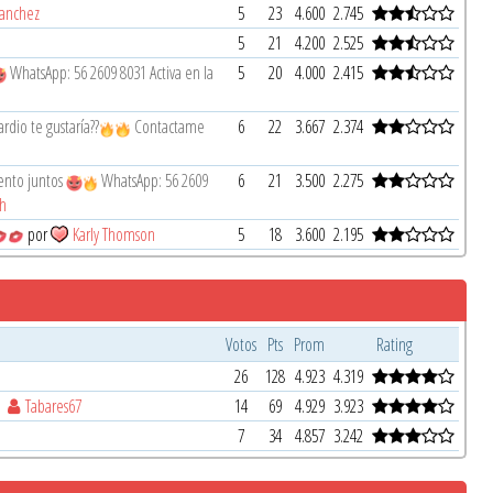
Sanchez
5
23
4.600
2.745
5
21
4.200
2.525
WhatsApp: 56 2609 8031 Activa en la
5
20
4.000
2.415
rdio te gustaría??
Contactame
6
22
3.667
2.374
ento juntos
WhatsApp: 56 2609
6
21
3.500
2.275
th
por
Karly Thomson
5
18
3.600
2.195
Votos
Pts
Prom
Rating
26
128
4.923
4.319
r
Tabares67
14
69
4.929
3.923
7
34
4.857
3.242