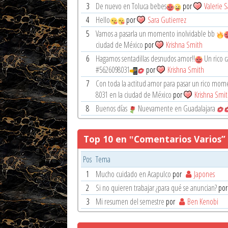
3
De nuevo en Toluca bebes
por
Valerie 
4
Hello
por
Sara Gutierrez
5
Vamos a pasarla un momento inolvidable bb
ciudad de México
por
Krishna Smith
6
Hagamos sentadillas desnudos amor!!
Un rico ca
#5626098031
por
Krishna Smith
7
Con toda la actitud amor para pasar un rico mom
8031 en la ciudad de México
por
Krishna Smi
8
Buenos días
Nuevamente en Guadalajara
Top 10 en ‟Comentarios Varios”
Pos
Tema
1
Mucho cuidado en Acapulco
por
Japones
2
Si no quieren trabajar ¿para qué se anuncian?
po
3
Mi resumen del semestre
por
Ben Kenobi