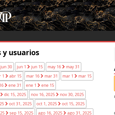
 y usuarios
jun 30
jun 1
jun 15
may 16
may 31
r 1
abr 15
mar 16
mar 31
mar 1
mar 15
16
ene 31
ene 1
ene 15
5
dic 15, 2025
nov 16, 2025
nov 30, 2025
025
oct 31, 2025
oct 1, 2025
oct 15, 2025
025
sep 15, 2025
ago 16, 2025
ago 31, 2025