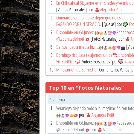
5
En Chihuahua! Sígueme en mis redes y ve mis ciud
[Videos Personales] por
Alejandra Petit
6
Quiéranse tantito, no se dejen que no están pidi
PAGANDO POR UN SERVICIO.
[Quejas] por
Pat
7
Disponible en Cd.Juárez
Redes soci
@LaBonitadelnort
[Fotos Naturales] por
Al
8
Sensualidad a media luz ....
[Vide
9
Domingo rico para relajarnos juntos 🥰 disponib
5613060020 🤩
[Videos Personales] por
Zaira
10
Mi resumen del semestre
[Comentarios Varios] 
Top 10 en ‟Fotos Naturales”
Pos
Tema
1
Veraniega dejando todo a la imaginación con foto
por
Alejandra Petit
2
Disponible en Cd.Juárez
Redes soci
@LaBonitadelnort
por
Alejandra Petit