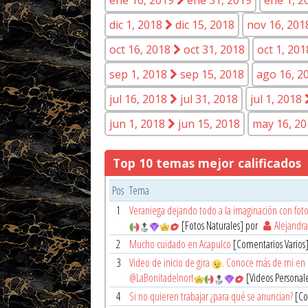
dic 1, 2018
dic 15, 2018
nov 16, 20
oct 16, 2018
oct 31, 2018
oct 1, 20
sep 1, 2018
sep 15, 2018
ago 16, 2
jul 16, 2018
jul 31, 2018
jul 1, 2018
jun 1, 2018
jun 15, 2018
may 16, 2
Top 10 temas mejor calificados
Pos
Tema
1
Veraniega dejando todo a la imaginación con foto
[Fotos Naturales] por
Alejandra
2
Mucho cuidado en Acapulco
[Comentarios Varios
3
Video de inicio de gira
. Conoce más de mi en m
@LaBonitadelnort
[Videos Personal
4
Si no quieren trabajar ¿para qué se anuncian?
[Co