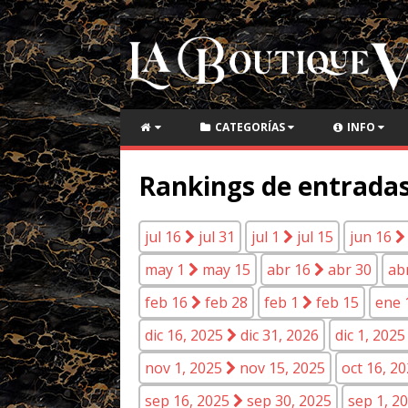
CATEGORÍAS
INFO
Rankings de entradas
jul 16
jul 31
jul 1
jul 15
jun 16
may 1
may 15
abr 16
abr 30
ab
feb 16
feb 28
feb 1
feb 15
ene 
dic 16, 2025
dic 31, 2026
dic 1, 202
nov 1, 2025
nov 15, 2025
oct 16, 2
sep 16, 2025
sep 30, 2025
sep 1, 2