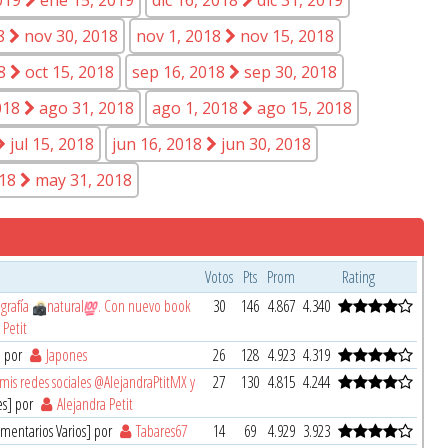
18
nov 30, 2018
nov 1, 2018
nov 15, 2018
18
oct 15, 2018
sep 16, 2018
sep 30, 2018
018
ago 31, 2018
ago 1, 2018
ago 15, 2018
jul 15, 2018
jun 16, 2018
jun 30, 2018
018
may 31, 2018
Votos
Pts
Prom
Rating
grafía
natural
. Con nuevo book
30
146
4.867
4.340
 Petit
] por
Japones
26
128
4.923
4.319
is redes sociales @AlejandraPtitMX y
27
130
4.815
4.244
es] por
Alejandra Petit
mentarios Varios] por
Tabares67
14
69
4.929
3.923