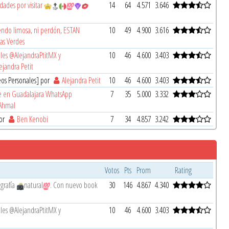
ades por visitar
14
64
4.571
3.646
endo limosa, ni perdón, ESTAN
10
49
4.900
3.616
as Verdes
ales @AlejandraPtitMX y
10
46
4.600
3.403
ejandra Petit
os Personales] por
Alejandra Petit
10
46
4.600
3.403
le en Guadalajara WhatsApp
7
35
5.000
3.332
 Ahmal
por
Ben Kenobi
7
34
4.857
3.242
Votos
Pts
Prom
Rating
grafía
natural
. Con nuevo book
30
146
4.867
4.340
ales @AlejandraPtitMX y
10
46
4.600
3.403