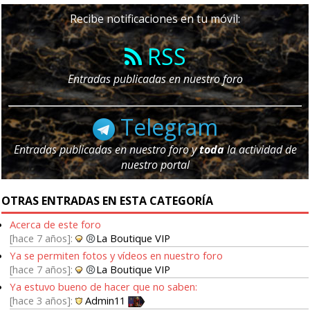
Recibe notificaciones en tu móvil:
RSS
Entradas publicadas en nuestro foro
Telegram
Entradas publicadas en nuestro foro y
toda
la actividad de
nuestro portal
OTRAS ENTRADAS EN ESTA CATEGORÍA
Acerca de este foro
hace 7 años
La Boutique VIP
Ya se permiten fotos y vídeos en nuestro foro
hace 7 años
La Boutique VIP
Ya estuvo bueno de hacer que no saben:
hace 3 años
Admin11