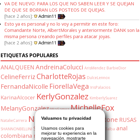
VA DE NUEVO: PARA LOS QUE NO SABEN LEER Y SE QUEJAN
DE QUE SE BORRAN LOS POSTEOS DE QUEJAS.
hace 2 años
Admin11
Esto ya es personal y no lo voy a permitir en este foro:
Comandante Norte, AlbertMorales y anteriormente DANK son la
misma persona creando perfiles para atacar joyas.
hace 2 años
Admin11
ETIQUETAS POPULARES
AndreinaColucci
ANALQUEEN
ArisMendez
BarbieDior
CharlotteRojas
CelineFerriz
DulceLennox
FiorellaVega
FernandaNicolle
IrisPalacios
KerlyGonzalez
KarinaAlcocer
KimberlySuarez
MichelleFox
MelanyGonzalez
MiaGamez
NatashaDuran
OliviaStone
Valuamos tu privacidad
RUSAS
NatalieCarrera
anal
SabrinaFox
Usamos cookies para
SHANNONBELLINI
ShannonBellini
ValeriaVillalba
mejorar tu experiencia en la
colombiana
milf
shannon
5548171077
navegación, mostrarte