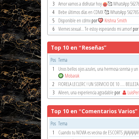
3
Amor vamos a disfrutar hoy
🥰 WhatsApp 5627
4
Bebe últimos días en CDMX 🥰 WhatsApp 562765
5
Disponible en cdmx
por
Krishna Smith
6
Viernes sexual... Te estoy esperando mi amor!
po
Top 10 en ‟Reseñas”
Pos
Tema
1
Unos bellos ojos azules, una hermosa sonrisa y un 
Mobarak
2
FIORELA LECLERC ! UN SERVICIO DE 10 ..... BELLEZ
3
Aileen, una experiencia agradable
por
LuisPe
Top 10 en ‟Comentarios Varios”
Pos
Tema
1
Cuando tu NOVIA es vecina de ESCORTS JAJAJAJAJA!