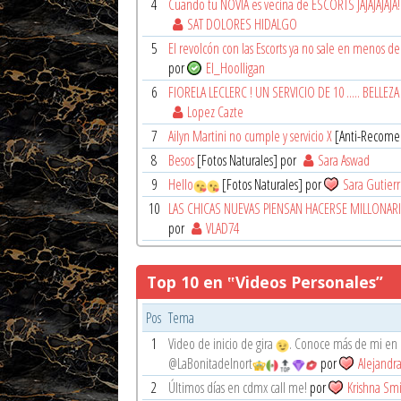
4
Cuando tu NOVIA es vecina de ESCORTS JAJAJAJAJA!
SAT DOLORES HIDALGO
5
El revolcón con las Escorts ya no sale en menos de
por
El_Hoolligan
6
FIORELA LECLERC ! UN SERVICIO DE 10 ..... BELLEZ
Lopez Cazte
7
Ailyn Martini no cumple y servicio X
[Anti-Recome
8
Besos
[Fotos Naturales] por
Sara Aswad
9
Hello
[Fotos Naturales] por
Sara Gutier
10
LAS CHICAS NUEVAS PIENSAN HACERSE MILLONARI
por
VLAD74
Top 10 en ‟Videos Personales”
Pos
Tema
1
Video de inicio de gira
. Conoce más de mi en m
@LaBonitadelnort
por
Alejandra
2
Últimos días en cdmx call me!
por
Krishna Sm