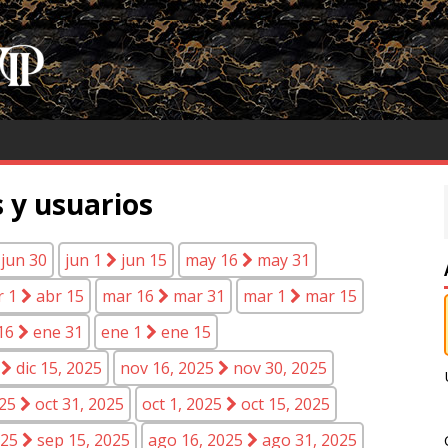
 y usuarios
jun 30
jun 1
jun 15
may 16
may 31
r 1
abr 15
mar 16
mar 31
mar 1
mar 15
16
ene 31
ene 1
ene 15
5
dic 15, 2025
nov 16, 2025
nov 30, 2025
025
oct 31, 2025
oct 1, 2025
oct 15, 2025
025
sep 15, 2025
ago 16, 2025
ago 31, 2025