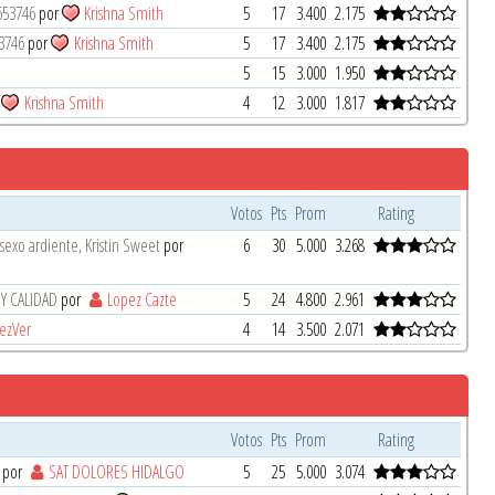
653746
por
Krishna Smith
5
17
3.400
2.175
3746
por
Krishna Smith
5
17
3.400
2.175
5
15
3.000
1.950
r
Krishna Smith
4
12
3.000
1.817
Votos
Pts
Prom
Rating
sexo ardiente, Kristin Sweet
por
6
30
5.000
3.268
A Y CALIDAD
por
Lopez Cazte
5
24
4.800
2.961
rezVer
4
14
3.500
2.071
Votos
Pts
Prom
Rating
por
SAT DOLORES HIDALGO
5
25
5.000
3.074