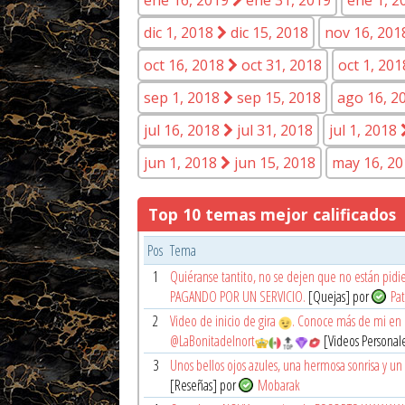
dic 1, 2018
dic 15, 2018
nov 16, 20
oct 16, 2018
oct 31, 2018
oct 1, 20
sep 1, 2018
sep 15, 2018
ago 16, 2
jul 16, 2018
jul 31, 2018
jul 1, 2018
jun 1, 2018
jun 15, 2018
may 16, 2
Top 10 temas mejor calificados
Pos
Tema
1
Quiéranse tantito, no se dejen que no están pidi
PAGANDO POR UN SERVICIO.
[Quejas] por
Pat
2
Video de inicio de gira
. Conoce más de mi en m
@LaBonitadelnort
[Videos Personal
3
Unos bellos ojos azules, una hermosa sonrisa y un 
[Reseñas] por
Mobarak