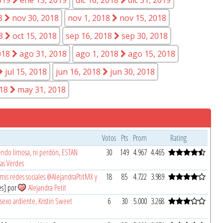
18
nov 30, 2018
nov 1, 2018
nov 15, 2018
18
oct 15, 2018
sep 16, 2018
sep 30, 2018
018
ago 31, 2018
ago 1, 2018
ago 15, 2018
jul 15, 2018
jun 16, 2018
jun 30, 2018
018
may 31, 2018
Votos
Pts
Prom
Rating
endo limosa, ni perdón, ESTAN
30
149
4.967
4.465
as Verdes
is redes sociales @AlejandraPtitMX y
18
85
4.722
3.989
es] por
Alejandra Petit
sexo ardiente, Kristin Sweet
6
30
5.000
3.268