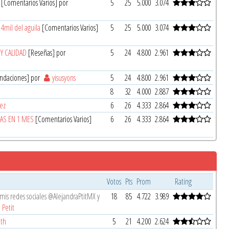
[Comentarios Varios] por
5
25
5.000
3.074
 4mil del aguila
[Comentarios Varios]
5
25
5.000
3.074
A Y CALIDAD
[Reseñas] por
5
24
4.800
2.961
ndaciones] por
yisusyons
5
24
4.800
2.961
8
32
4.000
2.887
rez
6
26
4.333
2.864
AS EN 1 MES
[Comentarios Varios]
6
26
4.333
2.864
Votos
Pts
Prom
Rating
is redes sociales @AlejandraPtitMX y
18
85
4.722
3.989
 Petit
ith
5
21
4.200
2.624