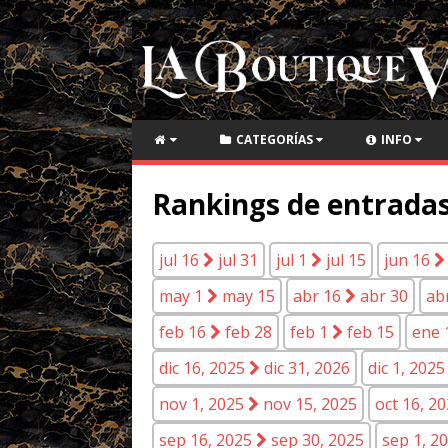
CATEGORÍAS
INFO
Rankings de entradas
jul 16
jul 31
jul 1
jul 15
jun 16
may 1
may 15
abr 16
abr 30
ab
feb 16
feb 28
feb 1
feb 15
ene 
dic 16, 2025
dic 31, 2026
dic 1, 202
nov 1, 2025
nov 15, 2025
oct 16, 2
sep 16, 2025
sep 30, 2025
sep 1, 2