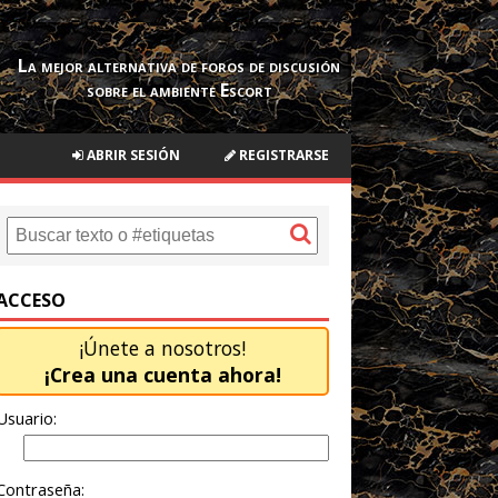
La mejor alternativa de foros de discusión
sobre el ambiente Escort
ABRIR SESIÓN
REGISTRARSE
ACCESO
¡Únete a nosotros!
¡Crea una cuenta ahora!
Usuario:
Contraseña: