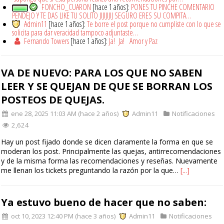
FONCHO_CUARON
[hace 1 años]:
PONES TU PINCHE COMENTARIO
PENDEJO Y TE DAS LIKE TU SOLITO JIJIJIJIJ SEGURO ERES SU COMPITA…
Admin11
[hace 1 años]:
Te borre el post porque no cumpliste con lo que se
solicita para dar veracidad tampoco adjuntaste…
Fernando Towers
[hace 1 años]:
Ja! Ja! Amor y Paz
VA DE NUEVO: PARA LOS QUE NO SABEN
LEER Y SE QUEJAN DE QUE SE BORRAN LOS
POSTEOS DE QUEJAS.
ene 28, 2025 11:03 AM (hace 2 años)
Admin11
Notificaciones
2,624
Hay un post fijado donde se dicen claramente la forma en que se
moderan los post. Principalmente las quejas, antirrecomendaciones
y de la misma forma las recomendaciones y reseñas. Nuevamente
me llenan los tickets preguntando la razón por la que…
[...]
Ya estuvo bueno de hacer que no saben:
oct 10, 2023 12:40 PM (hace 3 años)
Admin11
Notificaciones