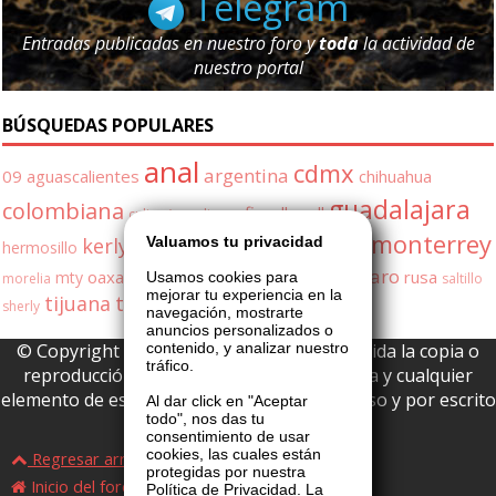
Telegram
Entradas publicadas en nuestro foro y
toda
la actividad de
nuestro portal
BÚSQUEDAS POPULARES
anal
cdmx
argentina
09
aguascalientes
chihuahua
guadalajara
colombiana
fiorella
gdl
culiac�n
culiacan
monterrey
Valuamos tu privacidad
kerly
milf
leon
hermosillo
kerly gonzalez
mexicali
puebla
queretaro
oaxaca
quer�taro
rusa
mty
Usamos cookies para
morelia
saltillo
mejorar tu experiencia en la
tijuana
toluca
trio
veracruz
sherly
navegación, mostrarte
anuncios personalizados o
contenido, y analizar nuestro
© Copyright 2026 La Boutique VIP • Prohibida la copia o
tráfico.
reproducción parcial o total de esta página y cualquier
elemento de este website sin permiso expreso y por escrito
Al dar click en "Aceptar
todo", nos das tu
de La Boutique VIP.
consentimiento de usar
cookies, las cuales están
Regresar arriba
protegidas por nuestra
Inicio del foro
Política de Privacidad. La