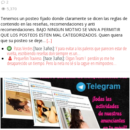
2
5,370
Tenemos un posteo fijado donde claramente se dicen las reglas de
contenido en las reseñas, recomendaciones y anti
recomendaciones. BAJO NINGUN MOTIVO SE VAN A PERMITIR
QUE LOS POSTEOS ESTEN MAL CATEGORIZADOS. Quien quiera
que su posteo se deje…
[...]
Patas Verdes
[hace 3 años]:
Y para evitar a los paleros que parecen estar de
vuelta, escribiendo reseñas don siempre es un…
Pequeñin Travieso.
[hace 3 años]:
Oigan Team ! perdón yo me he
desaparecido un tiempo. Pero la neta no sé si la cague en mimposteo…