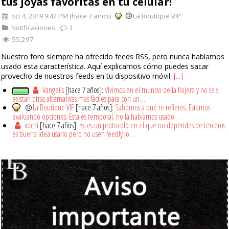
tus joyas favoritas en tu celular!
oct 4, 2019 9:42 PM (hace 7 años)
La Boutique VIP
Notificaciones
3
55,297
Nuestro foro siempre ha ofrecido feeds RSS, pero nunca habíamos
usado esta característica. Aquí explicamos cómo puedes sacar
provecho de nuestros feeds en tu dispositivo móvil.
[...]
Vangelis
[hace 7 años]:
Vivimos en el mundo de la flojera y no se si
existan otras alternativas mas fáciles para con un…
La Boutique VIP
[hace 7 años]:
Sabemos a qué te refieres. Estamos
evaluando opciones. Esta es temporal, no la habíamos usado…
xochi
[hace 7 años]:
rss es un protocolo en el que no dependes de terceros
es buena idea usarlo pero no usen feedly lo…