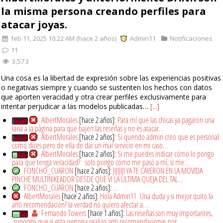
la misma persona creando perfiles para
atacar joyas.
feb 11, 2025 10:22 AM (hace 2 años)
Admin11
Notificaciones
11
3,573
Una cosa es la libertad de expresión sobre las experiencias positivas
o negativas siempre y cuando se sustenten los hechos con datos
que aporten veracidad y otra crear perfiles exclusivamente para
intentar perjudicar a las modelos publicadas…
[...]
AlbertMorales
[hace 2 años]:
Para mí que las chicas ya pagaron una
lana a la página para que bajen las reseñas y no es atacar…
AlbertMorales
[hace 2 años]:
Si querido admin creo que es personal
como dices pero de ella de dar un mal servicio en mi caso…
AlbertMorales
[hace 2 años]:
Si me puedes indicar cómo lo pongo
para que tenga veracidad? solo pongo como me pasó a mí, si me…
FONCHO_CUARON
[hace 2 años]:
JIJIJIJI YA TE CAYERON EN LA MOVIDA
PINCHE MULTINIKEADOR DESDE QUE VI LA ULTIMA QUEJA DEL TAL…
FONCHO_CUARON
[hace 2 años]:
...
AlbertMorales
[hace 2 años]:
Hola Admin11 Una duda y si mejor quito la
anti recomendación? la verdad no quiero afectar a…
Fernando Towers
[hace 1 años]:
Las reseñas son muy importantes,
supongo que si esta persona realizo anti recomendaciones por…