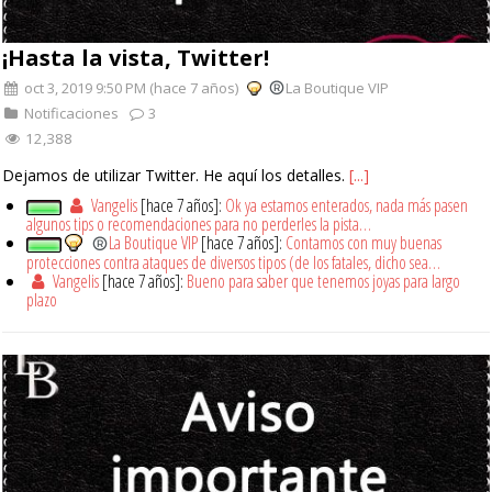
¡Hasta la vista, Twitter!
oct 3, 2019 9:50 PM (hace 7 años)
La Boutique VIP
Notificaciones
3
12,388
Dejamos de utilizar Twitter. He aquí los detalles.
[...]
Vangelis
[hace 7 años]:
Ok ya estamos enterados, nada más pasen
algunos tips o recomendaciones para no perderles la pista…
La Boutique VIP
[hace 7 años]:
Contamos con muy buenas
protecciones contra ataques de diversos tipos (de los fatales, dicho sea…
Vangelis
[hace 7 años]:
Bueno para saber que tenemos joyas para largo
plazo