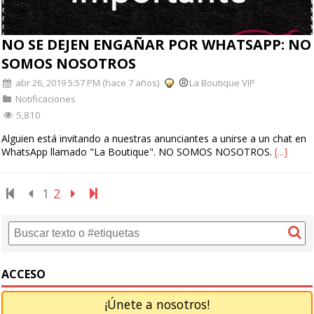
NO SE DEJEN ENGAÑAR POR WHATSAPP: NO
SOMOS NOSOTROS
abr 26, 2019 5:57 PM (hace 7 años)
La Boutique VIP
Notificaciones
5,810
Alguien está invitando a nuestras anunciantes a unirse a un chat en
WhatsApp llamado "La Boutique". NO SOMOS NOSOTROS.
[...]
1
2
ACCESO
¡Únete a nosotros!