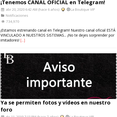
¡Tenemos CANAL OFICIAL en Telegram!
abr 20, 2020 6:42 AM (hace 6 años)
La Boutique VIP
Notificaciones
734,970
¡Estamos estrenando canal en Telegram! Nuestro canal oficial ESTÁ
VINCULADO A NUESTROS SISTEMAS... ¡No te dejes sorprender por
imitadores!
[...]
Ya se permiten fotos y vídeos en nuestro
foro
dic 11, 2019 7:13 PM (hace 7 años)
La Boutique VIP