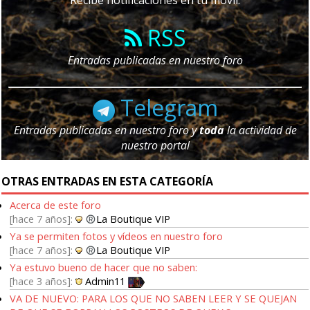
RSS
Entradas publicadas en nuestro foro
Telegram
Entradas publicadas en nuestro foro y
toda
la actividad de
nuestro portal
OTRAS ENTRADAS EN ESTA CATEGORÍA
Acerca de este foro
hace 7 años
La Boutique VIP
Ya se permiten fotos y vídeos en nuestro foro
hace 7 años
La Boutique VIP
Ya estuvo bueno de hacer que no saben:
hace 3 años
Admin11
VA DE NUEVO: PARA LOS QUE NO SABEN LEER Y SE QUEJAN