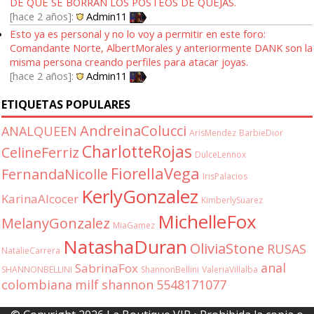
DE QUE SE BORRAN LOS POSTEOS DE QUEJAS.
hace 2 años
Admin11
Esto ya es personal y no lo voy a permitir en este foro:
Comandante Norte, AlbertMorales y anteriormente DANK son la
misma persona creando perfiles para atacar joyas.
hace 2 años
Admin11
ETIQUETAS POPULARES
AndreinaColucci
ANALQUEEN
ArisMendez
BarbieDior
CharlotteRojas
CelineFerriz
DulceLennox
FiorellaVega
FernandaNicolle
IrisPalacios
KerlyGonzalez
KarinaAlcocer
KimberlySuarez
MichelleFox
MelanyGonzalez
MiaGamez
NatashaDuran
OliviaStone
RUSAS
NatalieCarrera
anal
SabrinaFox
SHANNONBELLINI
ShannonBellini
ValeriaVillalba
colombiana
milf
shannon
5548171077