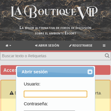
La mejor alternativa de foros de discusión
sobre el ambiente Escort
ABRIR SESIÓN
REGISTRARSE
Acceso negado
Abrir sesión
Usuario:
Error: esta página requiere una sesión abierta.
Favor de abrir sesión.
Contraseña: