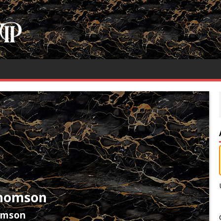
Thomson
omson