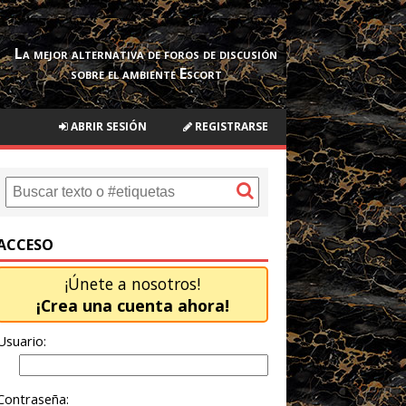
La mejor alternativa de foros de discusión
sobre el ambiente Escort
ABRIR SESIÓN
REGISTRARSE
ACCESO
¡Únete a nosotros!
¡Crea una cuenta ahora!
Usuario:
Contraseña: