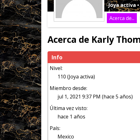
Joya activa 
Acerca de...
Acerca de Karly Tho
Info
Nivel:
110 (Joya activa)
Miembro desde:
jul 1, 2021 9:37 PM (hace 5 años)
Última vez visto:
hace 1 años
País:
Mexico