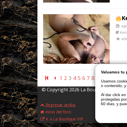
K
ago 
Ken
49
Valuamos tu 
1
2
3
4
5
6
7
8
Usamos cookie
o contenido, y 
© Copyright 2026 La Boutique VIP • Prohi
Al dar click e
protegidas por
60 días, y pu
Regresar arriba
Inicio del foro
Ir a La Boutique VIP