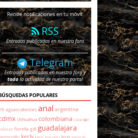
Recibe notificaciones en tu móvil:
RSS
Entradas publicadas en nuestro foro
Telegram
Entradas publicadas en nuestro foro y
toda
la actividad de nuestro portal
BÚSQUEDAS POPULARES
anal
argentina
09
aguascalientes
cdmx
colombiana
chihuahua
culiac�n
guadalajara
fiorella
gdl
culiacan
kerly
leon
hermosillo
kerly gonzalez
mexicali