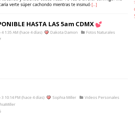
aría verte súper cachondo mientras te insinuó
[...]
PONIBLE HASTA LAS 5am CDMX
4 1:35 AM (hace 4 días)
Dakota Damon
Fotos Naturales
7
 3 10:14 PM (hace 4 días)
Sophia Miller
Videos Personales
iaMiller
5