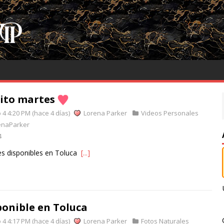
ito martes
4 4:20 PM (hace 4 días)
Lorena Parker
Videos Personales
enaParker
4
s disponibles en Toluca
[...]
ponible en Toluca
4 4:17 PM (hace 4 días)
Lorena Parker
Fotos Naturales