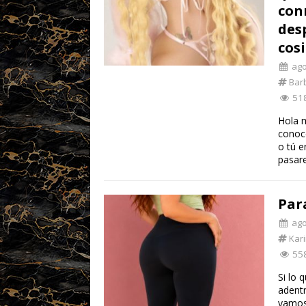
con
des
cos
ago 
Barb
51
Hola 
conoc
o tú e
pasar
Par
ago 
Kari
55
Si lo 
adent
vamos 