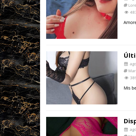
Lor
48
Amore
Últ
ago 
Mar
38
Mis b
Dis
ago 