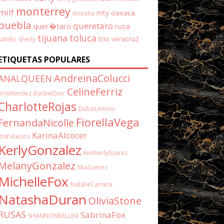
monterrey
milf
oaxaca
mty
morelia
puebla
queretaro
quer�taro
rusa
tijuana
toluca
trio
veracruz
saltillo
sherly
ETIQUETAS POPULARES
AndreinaColucci
ANALQUEEN
CelineFerriz
ArisMendez
BarbieDior
CharlotteRojas
DulceLennox
FiorellaVega
FernandaNicolle
KarinaAlcocer
IrisPalacios
KerlyGonzalez
KimberlySuarez
MelanyGonzalez
MiaGamez
MichelleFox
NatalieCarrera
NatashaDuran
OliviaStone
RUSAS
SabrinaFox
SHANNONBELLINI