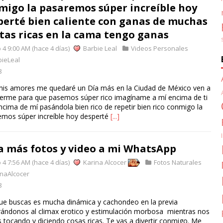
migo la pasaremos súper increíble hoy
perté bien caliente con ganas de muchas
itas ricas en la cama tengo ganas
4 9:00 AM (hace 4 días)
Barbie Leal
Videos Personales
ieLeal
8
mis amores me quedaré un Día más en la Ciudad de México ven a
erme para que pasemos súper rico imagíname a mí encima de ti
ncima de mí pasándola bien rico de repetir bien rico conmigo la
emos súper increíble hoy desperté
[...]
a más fotos y video a mi WhatsApp
4 7:56 AM (hace 4 días)
Karina Alcocer
Fotos Naturales
naAlcocer
8
que buscas es mucha dinámica y cachondeo en la previa
rándonos al climax erotico y estimulación morbosa mientras nos
tocando y diciendo cosas ricas. Te vas a divertir conmigo. Me