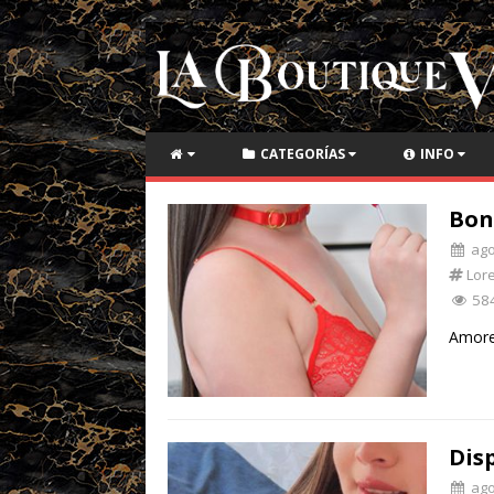
CATEGORÍAS
INFO
Bon
ago 
Lor
58
Amore
Dis
ago 