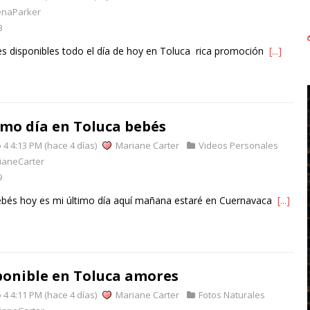
enaParker
3
s disponibles todo el día de hoy en Toluca rica promoción
[...]
imo día en Toluca bebés
4 4:13 PM (hace 4 días)
Mariane Carter
Videos Personales
ianeCarter
9
ebés hoy es mi último día aquí mañana estaré en Cuernavaca
[...]
ponible en Toluca amores
4 4:11 PM (hace 4 días)
Mariane Carter
Fotos Naturales