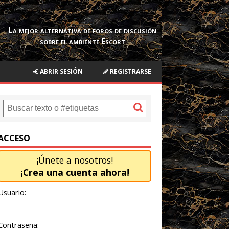
La mejor alternativa de foros de discusión
sobre el ambiente Escort
ABRIR SESIÓN
REGISTRARSE
ACCESO
¡Únete a nosotros!
¡Crea una cuenta ahora!
Usuario:
Contraseña: