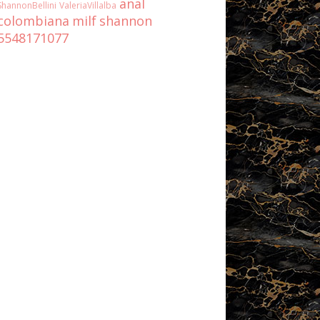
anal
ShannonBellini
ValeriaVillalba
colombiana
milf
shannon
5548171077