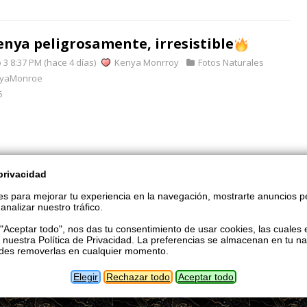
enya peligrosamente, irresistible
3 8:37 PM (hace 4 días)
Kenya Monrroy
Fotos Naturales
yaMonroe
6
privacidad
s para mejorar tu experiencia en la navegación, mostrarte anuncios p
analizar nuestro tráfico.
bida la copia o reproducción parcial o total de esta página
n "Aceptar todo", nos das tu consentimiento de usar cookies, las cuales 
permiso expreso y por escrito de La Boutique VIP.
 nuestra Política de Privacidad. La preferencias se almacenan en tu n
edes removerlas en cualquier momento.
Acerca de este foro
Acuerdo de uso
Elegir
Rechazar todo
Aceptar todo
Política de privacidad