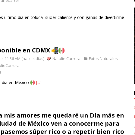
ianeCarter
 último día en toluca suoer caliente y con ganas de divertirme
ponible en CDMX
 4 11:36 AM (hace 4 días)
Natalie Carrera
Fotos Naturales
lieCarrera
9
o día en México
[...]
a mis amores me quedaré un Día más en
Ciudad de México ven a conocerme para
 pasemos súper rico o a repetir bien rico