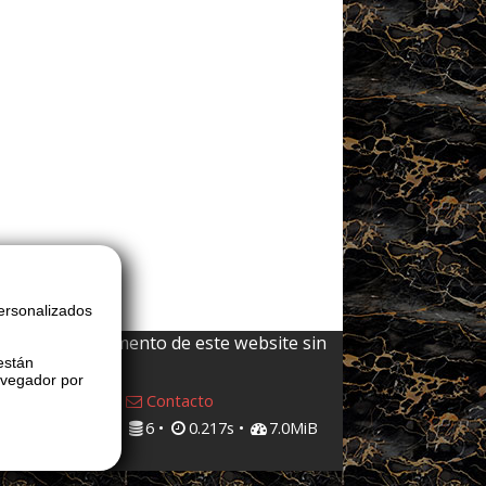
ersonalizados
 y cualquier elemento de este website sin
están
avegador por
Contacto
6 •
0.217s •
7.0MiB