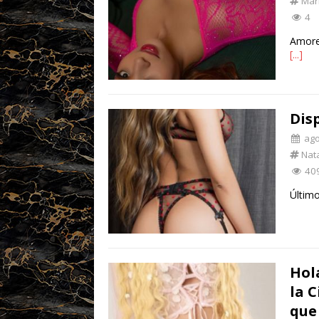
Mar
4
Amores
[...]
Dis
ago
Nata
40
Últim
Hol
la 
que