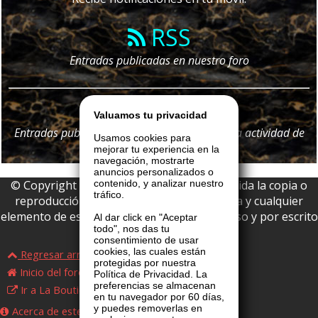
RSS
Entradas publicadas en nuestro foro
Telegram
Valuamos tu privacidad
Entradas publicadas en nuestro foro y
toda
la actividad de
Usamos cookies para
nuestro portal
mejorar tu experiencia en la
navegación, mostrarte
anuncios personalizados o
© Copyright 2026 La Boutique VIP • Prohibida la copia o
contenido, y analizar nuestro
tráfico.
reproducción parcial o total de esta página y cualquier
elemento de este website sin permiso expreso y por escrito
Al dar click en "Aceptar
todo", nos das tu
de La Boutique VIP.
consentimiento de usar
cookies, las cuales están
Regresar arriba
protegidas por nuestra
Inicio del foro
Política de Privacidad. La
preferencias se almacenan
Ir a La Boutique VIP
en tu navegador por 60 días,
y puedes removerlas en
Acerca de este foro