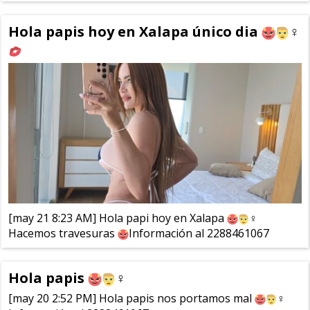
Hola papis hoy en Xalapa único dia
‍♀️
[may 21 8:23 AM] Hola papi hoy en Xalapa
‍♀️
Hacemos travesuras
Información al 2288461067
Hola papis
‍♀️
[may 20 2:52 PM] Hola papis nos portamos mal
‍♀️