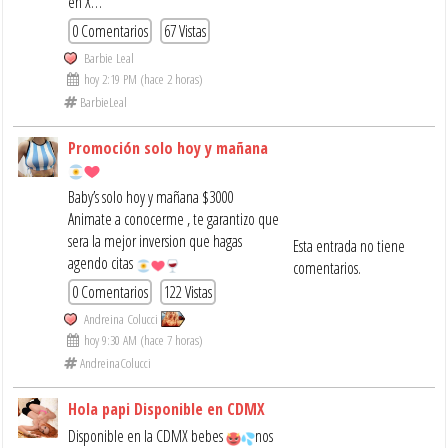
en X…
0 Comentarios
67 Vistas
Barbie Leal
hoy 2:19 PM (hace 2 horas)
BarbieLeal
Promoción solo hoy y mañana
Baby’s solo hoy y mañana $3000
Animate a conocerme , te garantizo que
sera la mejor inversion que hagas
Esta entrada no tiene
agendo citas
comentarios.
0 Comentarios
122 Vistas
Andreina Colucci
hoy 9:30 AM (hace 7 horas)
AndreinaColucci
Hola papi Disponible en CDMX
Disponible en la CDMX bebes
nos