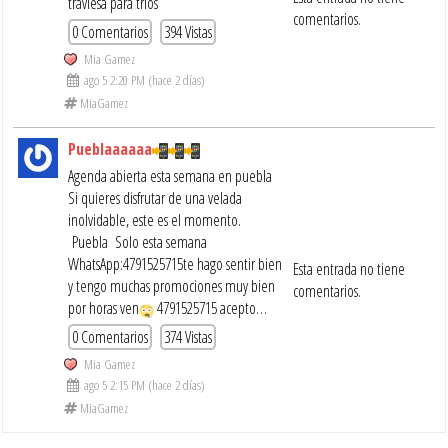
traviesa para tríos
comentarios.
0 Comentarios
394 Vistas
Mia Gamez
ago 5 2:20 PM (hace 2 días)
MiaGamez
Pueblaaaaaa
Agenda abierta esta semana en puebla
Si quieres disfrutar de una velada
inolvidable, este es el momento.
Puebla Solo esta semana
WhatsApp:4791525715te hago sentir bien
Esta entrada no tiene
y tengo muchas promociones muy bien
comentarios.
por horas ven
4791525715 acepto…
0 Comentarios
374 Vistas
Mia Gamez
ago 5 2:15 PM (hace 2 días)
MiaGamez