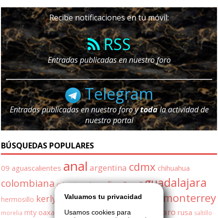
Recibe notificaciones en tu móvil:
RSS
Entradas publicadas en nuestro foro
Telegram
Entradas publicadas en nuestro foro y
toda
la actividad de
nuestro portal
BÚSQUEDAS POPULARES
anal
cdmx
argentina
09
aguascalientes
chihuahua
guadalajara
colombiana
fiorella
gdl
culiac�n
culiacan
monterrey
kerly
Valuamos tu privacidad
milf
leon
hermosillo
kerly gonzalez
mexicali
puebla
queretaro
oaxaca
quer�taro
rusa
mty
Usamos cookies para
morelia
saltillo