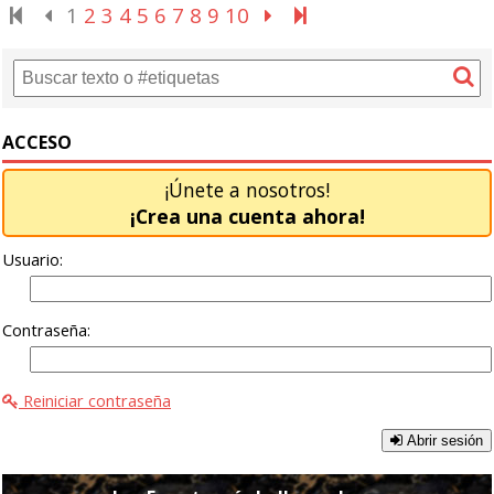
1
2
3
4
5
6
7
8
9
10
ACCESO
¡Únete a nosotros!
¡Crea una cuenta ahora!
Usuario:
Contraseña:
Reiniciar contraseña
Abrir sesión