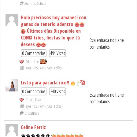
AndreinaColucci
Hola preciosos hoy amanecí con
ganas de tenerlo adentro
Últimos días Disponible en
CDMX tríos, fiestas lo que tú
Esta entrada no tiene
desees
comentarios.
0 Comentarios
494 Vistas
Adara Lee
ayer 11:56 AM (hace 1 días)
Lista para pasarla rico!!
🥰
0 Comentarios
340 Vistas
Esta entrada no tiene
Cristal Diaz
comentarios.
ayer 11:07 AM (hace 1 días)
CristalDiaz
Celine Ferriz
🫦🫦🫦🫦🫦🫦3