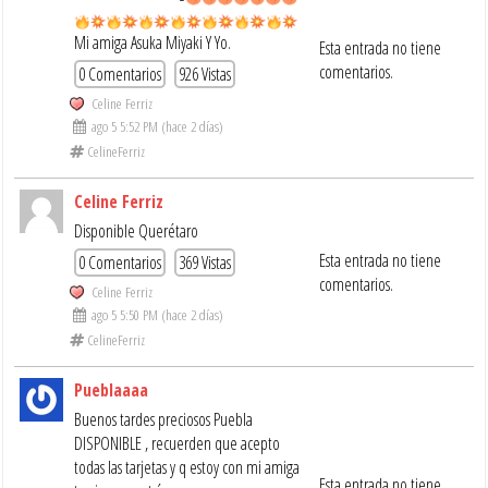
Mi amiga Asuka Miyaki Y Yo.
Esta entrada no tiene
comentarios.
0 Comentarios
926 Vistas
Celine Ferriz
ago 5 5:52 PM (hace 2 días)
CelineFerriz
Celine Ferriz
Disponible Querétaro
Esta entrada no tiene
0 Comentarios
369 Vistas
comentarios.
Celine Ferriz
ago 5 5:50 PM (hace 2 días)
CelineFerriz
Pueblaaaa
Buenos tardes preciosos Puebla
DISPONIBLE , recuerden que acepto
todas las tarjetas y q estoy con mi amiga
Esta entrada no tiene