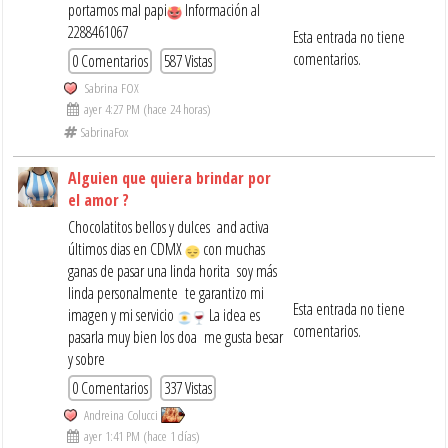
portamos mal papi
Información al
2288461067
Esta entrada no tiene
comentarios.
0 Comentarios
587 Vistas
Sabrina FOX
ayer 4:27 PM (hace 24 horas)
SabrinaFox
Alguien que quiera brindar por
el amor ?
Chocolatitos bellos y dulces and activa
últimos dias en CDMX
con muchas
ganas de pasar una linda horita soy más
linda personalmente te garantizo mi
Esta entrada no tiene
imagen y mi servicio
La idea es
comentarios.
pasarla muy bien los doa me gusta besar
y sobre
0 Comentarios
337 Vistas
Andreina Colucci
ayer 1:41 PM (hace 1 días)