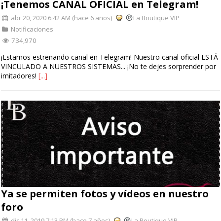
¡Tenemos CANAL OFICIAL en Telegram!
abr 20, 2020 6:42 AM (hace 6 años)
La Boutique VIP
Notificaciones
734,970
¡Estamos estrenando canal en Telegram! Nuestro canal oficial ESTÁ
VINCULADO A NUESTROS SISTEMAS... ¡No te dejes sorprender por
imitadores!
[...]
Ya se permiten fotos y vídeos en nuestro
foro
dic 11, 2019 7:13 PM (hace 7 años)
La Boutique VIP