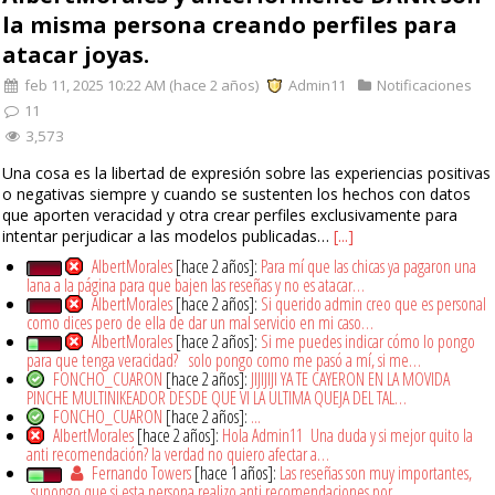
la misma persona creando perfiles para
atacar joyas.
feb 11, 2025 10:22 AM (hace 2 años)
Admin11
Notificaciones
11
3,573
Una cosa es la libertad de expresión sobre las experiencias positivas
o negativas siempre y cuando se sustenten los hechos con datos
que aporten veracidad y otra crear perfiles exclusivamente para
intentar perjudicar a las modelos publicadas…
[...]
AlbertMorales
[hace 2 años]:
Para mí que las chicas ya pagaron una
lana a la página para que bajen las reseñas y no es atacar…
AlbertMorales
[hace 2 años]:
Si querido admin creo que es personal
como dices pero de ella de dar un mal servicio en mi caso…
AlbertMorales
[hace 2 años]:
Si me puedes indicar cómo lo pongo
para que tenga veracidad? solo pongo como me pasó a mí, si me…
FONCHO_CUARON
[hace 2 años]:
JIJIJIJI YA TE CAYERON EN LA MOVIDA
PINCHE MULTINIKEADOR DESDE QUE VI LA ULTIMA QUEJA DEL TAL…
FONCHO_CUARON
[hace 2 años]:
...
AlbertMorales
[hace 2 años]:
Hola Admin11 Una duda y si mejor quito la
anti recomendación? la verdad no quiero afectar a…
Fernando Towers
[hace 1 años]:
Las reseñas son muy importantes,
supongo que si esta persona realizo anti recomendaciones por…