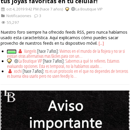
tus joyas favoritas en tu celular!
oct 4, 2019 9:42 PM (hace 7 años)
La Boutique VIP
Notificaciones
3
55,297
Nuestro foro siempre ha ofrecido feeds RSS, pero nunca habíamos
usado esta característica. Aquí explicamos cómo puedes sacar
provecho de nuestros feeds en tu dispositivo móvil.
[...]
Vangelis
[hace 7 años]:
Vivimos en el mundo de la flojera y no se si
existan otras alternativas mas fáciles para con un…
La Boutique VIP
[hace 7 años]:
Sabemos a qué te refieres. Estamos
evaluando opciones. Esta es temporal, no la habíamos usado…
xochi
[hace 7 años]:
rss es un protocolo en el que no dependes de terceros
es buena idea usarlo pero no usen feedly lo…