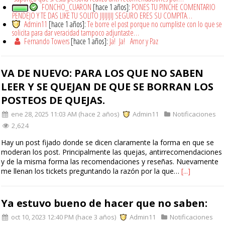
FONCHO_CUARON
[hace 1 años]:
PONES TU PINCHE COMENTARIO
PENDEJO Y TE DAS LIKE TU SOLITO JIJIJIJIJ SEGURO ERES SU COMPITA…
Admin11
[hace 1 años]:
Te borre el post porque no cumpliste con lo que se
solicita para dar veracidad tampoco adjuntaste…
Fernando Towers
[hace 1 años]:
Ja! Ja! Amor y Paz
VA DE NUEVO: PARA LOS QUE NO SABEN
LEER Y SE QUEJAN DE QUE SE BORRAN LOS
POSTEOS DE QUEJAS.
ene 28, 2025 11:03 AM (hace 2 años)
Admin11
Notificaciones
2,624
Hay un post fijado donde se dicen claramente la forma en que se
moderan los post. Principalmente las quejas, antirrecomendaciones
y de la misma forma las recomendaciones y reseñas. Nuevamente
me llenan los tickets preguntando la razón por la que…
[...]
Ya estuvo bueno de hacer que no saben:
oct 10, 2023 12:40 PM (hace 3 años)
Admin11
Notificaciones