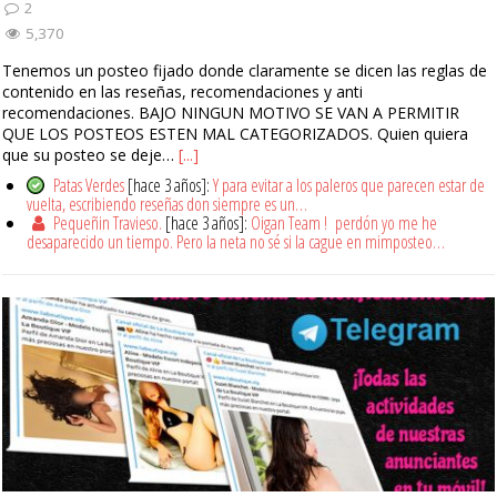
2
5,370
Tenemos un posteo fijado donde claramente se dicen las reglas de
contenido en las reseñas, recomendaciones y anti
recomendaciones. BAJO NINGUN MOTIVO SE VAN A PERMITIR
QUE LOS POSTEOS ESTEN MAL CATEGORIZADOS. Quien quiera
que su posteo se deje…
[...]
Patas Verdes
[hace 3 años]:
Y para evitar a los paleros que parecen estar de
vuelta, escribiendo reseñas don siempre es un…
Pequeñin Travieso.
[hace 3 años]:
Oigan Team ! perdón yo me he
desaparecido un tiempo. Pero la neta no sé si la cague en mimposteo…