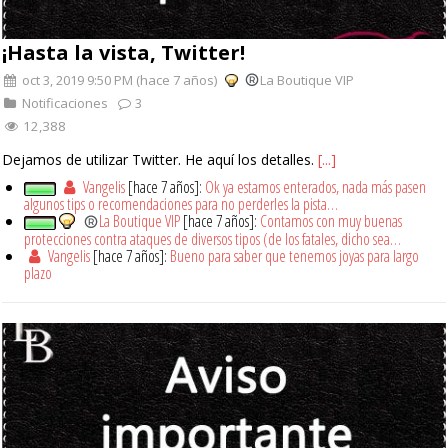
¡Hasta la vista, Twitter!
oct 3, 2019 9:50 PM (hace 7 años)
La Boutique VIP
Notificaciones
3
12,388
Dejamos de utilizar Twitter. He aquí los detalles.
[...]
Vangelis
[hace 7 años]:
Ok ya estamos enterados, nada más pasen
algunos tips o recomendaciones para no perderles la pista…
La Boutique VIP
[hace 7 años]:
Contamos con muy buenas
protecciones contra ataques de diversos tipos (de los fatales, dicho sea…
Vangelis
[hace 7 años]:
Bueno para saber que tenemos joyas para largo
plazo