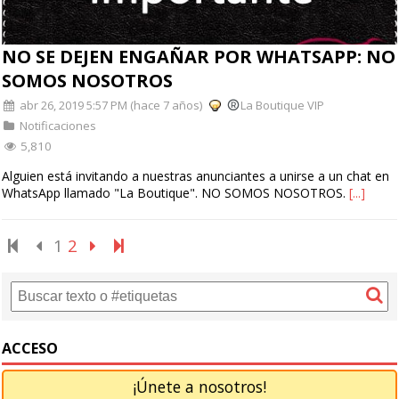
NO SE DEJEN ENGAÑAR POR WHATSAPP: NO
SOMOS NOSOTROS
abr 26, 2019 5:57 PM (hace 7 años)
La Boutique VIP
Notificaciones
5,810
Alguien está invitando a nuestras anunciantes a unirse a un chat en
WhatsApp llamado "La Boutique". NO SOMOS NOSOTROS.
[...]
1
2
ACCESO
¡Únete a nosotros!