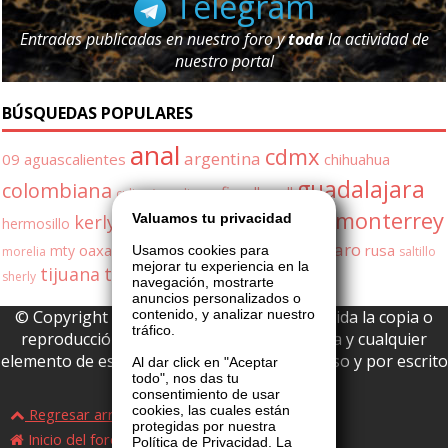
Telegram
Entradas publicadas en nuestro foro y
toda
la actividad de
nuestro portal
BÚSQUEDAS POPULARES
anal
cdmx
argentina
09
aguascalientes
chihuahua
guadalajara
colombiana
fiorella
gdl
culiac�n
culiacan
monterrey
Valuamos tu privacidad
kerly
milf
leon
hermosillo
kerly gonzalez
mexicali
puebla
queretaro
oaxaca
quer�taro
rusa
mty
Usamos cookies para
morelia
saltillo
mejorar tu experiencia en la
tijuana
toluca
trio
veracruz
sherly
navegación, mostrarte
anuncios personalizados o
contenido, y analizar nuestro
© Copyright 2026 La Boutique VIP • Prohibida la copia o
tráfico.
reproducción parcial o total de esta página y cualquier
elemento de este website sin permiso expreso y por escrito
Al dar click en "Aceptar
todo", nos das tu
de La Boutique VIP.
consentimiento de usar
cookies, las cuales están
Regresar arriba
protegidas por nuestra
Inicio del foro
Política de Privacidad. La