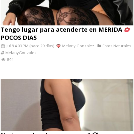
Tengo lugar para atenderte en MERIDA
POCOS DIAS
jul 8 4:09 PM (hace 29 días)
Melany Gonzalez
Fotos Naturales
MelanyGonzalez
891