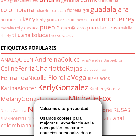
guadalajara
colombiana
fiorella
gdl
culiac�n
culiacan
monterrey
kerly
milf
leon
hermosillo
kerly gonzalez
mexicali
puebla
queretaro
oaxaca
quer�taro
rusa
mty
morelia
saltillo
tijuana
toluca
trio
veracruz
sherly
ETIQUETAS POPULARES
AndreinaColucci
ANALQUEEN
ArisMendez
BarbieDior
CharlotteRojas
CelineFerriz
DulceLennox
FiorellaVega
FernandaNicolle
IrisPalacios
KerlyGonzalez
KarinaAlcocer
KimberlySuarez
MichelleFox
MelanyGonzalez
MiaGamez
NatashaDuran
Valuamos tu privacidad
OliviaStone
RUSAS
NatalieCarrera
anal
SabrinaFox
Usamos cookies para
SHANNONBELLINI
ShannonBellini
ValeriaVillalba
mejorar tu experiencia en la
colombiana
milf
shannon
5548171077
navegación, mostrarte
anuncios personalizados o