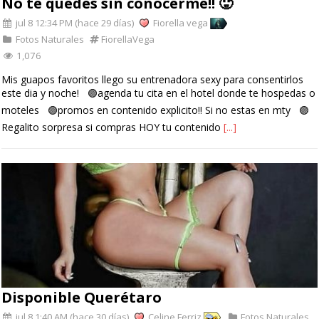
No te quedes sin conocerme!! 🥵
jul 8 12:34 PM (hace 29 días)
Fiorella vega
Fotos Naturales
FiorellaVega
1,076
Mis guapos favoritos llego su entrenadora sexy para consentirlos
este dia y noche! 🟣agenda tu cita en el hotel donde te hospedas o
moteles 🟣promos en contenido explicito!! Si no estas en mty 🟣
Regalito sorpresa si compras HOY tu contenido
[...]
Disponible Querétaro
jul 8 1:40 AM (hace 30 días)
Celine Ferriz
Fotos Naturales