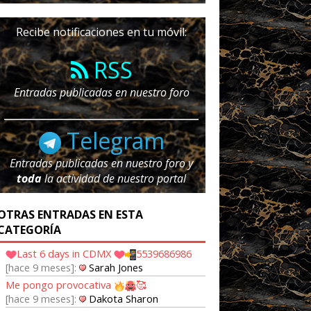
Recibe notificaciones en tu móvil:
RSS
Entradas publicadas en nuestro foro
Telegram
Entradas publicadas en nuestro foro y
toda
la actividad de nuestro portal
OTRAS ENTRADAS EN ESTA
CATEGORÍA
Last 6 days in CDMX
5539686986
hace 9 meses
Sarah Jones
Me pongo provocativa
🥰
hace 9 meses
Dakota Sharon