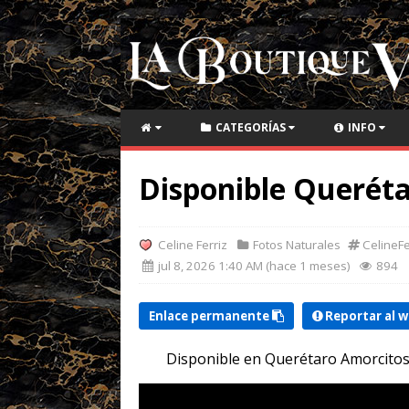
CATEGORÍAS
INFO
Disponible Querét
Celine Ferriz
Fotos Naturales
CelineFe
jul 8, 2026 1:40 AM (hace 1 meses)
894
Enlace permanente
Reportar al 
Disponible en Querétaro Amorcito