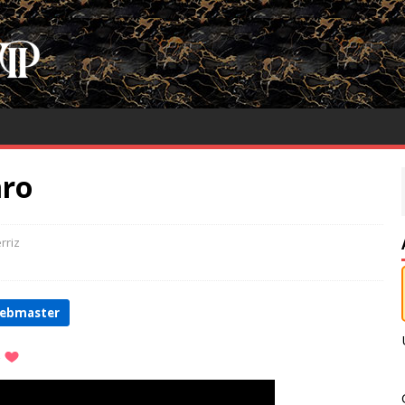
aro
rriz
webmaster
s