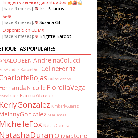
Imagen y servicio garantizados
hace 9 meses
Iris-Palacios
🫦🫦
hace 9 meses
Susana Gil
Disponible en CDMX
hace 9 meses
Brigitte Bardot
ETIQUETAS POPULARES
AndreinaColucci
ANALQUEEN
CelineFerriz
ArisMendez
BarbieDior
CharlotteRojas
DulceLennox
FiorellaVega
FernandaNicolle
KarinaAlcocer
IrisPalacios
KerlyGonzalez
KimberlySuarez
MelanyGonzalez
MiaGamez
MichelleFox
NatalieCarrera
NatashaDuran
OliviaStone