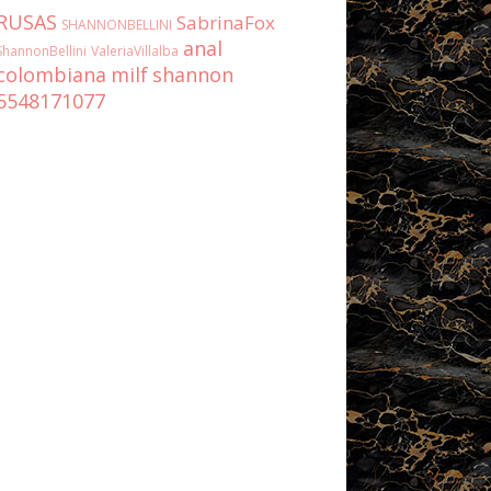
RUSAS
SabrinaFox
SHANNONBELLINI
anal
ShannonBellini
ValeriaVillalba
colombiana
milf
shannon
5548171077