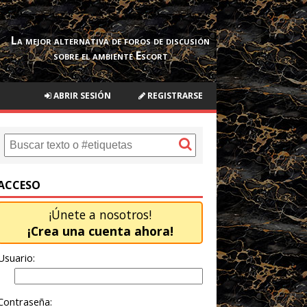
La mejor alternativa de foros de discusión
sobre el ambiente Escort
ABRIR SESIÓN
REGISTRARSE
ACCESO
¡Únete a nosotros!
¡Crea una cuenta ahora!
Usuario:
Contraseña: