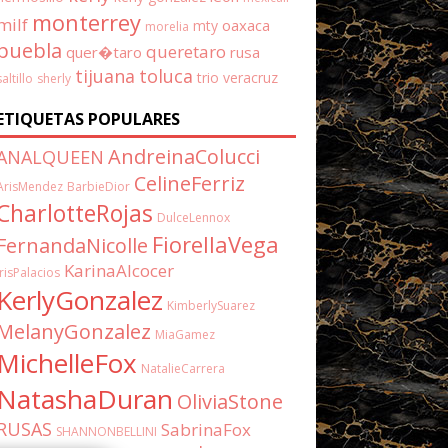
monterrey
milf
oaxaca
mty
morelia
puebla
queretaro
quer�taro
rusa
tijuana
toluca
trio
veracruz
saltillo
sherly
ETIQUETAS POPULARES
AndreinaColucci
ANALQUEEN
CelineFerriz
ArisMendez
BarbieDior
CharlotteRojas
DulceLennox
FiorellaVega
FernandaNicolle
KarinaAlcocer
IrisPalacios
KerlyGonzalez
KimberlySuarez
MelanyGonzalez
MiaGamez
MichelleFox
NatalieCarrera
NatashaDuran
OliviaStone
RUSAS
SabrinaFox
SHANNONBELLINI