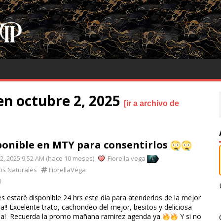
en octubre 2, 2025
ir a archivo de
ponible en MTY para consentirlos
 2, 2025 9:52 AM (hace 10 meses)
Fiorella vega
os Naturales
FiorellaVega
1
 estaré disponible 24 hrs este dia para atenderlos de la mejor
!! Excelente trato, cachondeo del mejor, besitos y deliciosa
ria! Recuerda la promo mañana ramirez agenda ya
Y si no