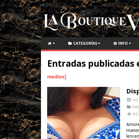
CATEGORÍAS
INFO
Entradas publicadas 
medios
Dis
oct
Fot
93
Amores
manera
lence