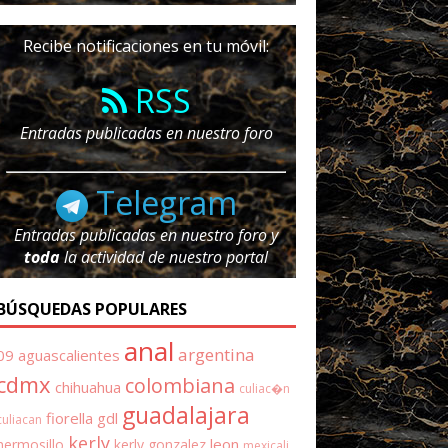
Recibe notificaciones en tu móvil:
RSS
Entradas publicadas en nuestro foro
Telegram
Entradas publicadas en nuestro foro y
toda
la actividad de nuestro portal
BÚSQUEDAS POPULARES
anal
argentina
09
aguascalientes
cdmx
colombiana
chihuahua
culiac�n
guadalajara
fiorella
gdl
culiacan
kerly
leon
hermosillo
kerly gonzalez
mexicali