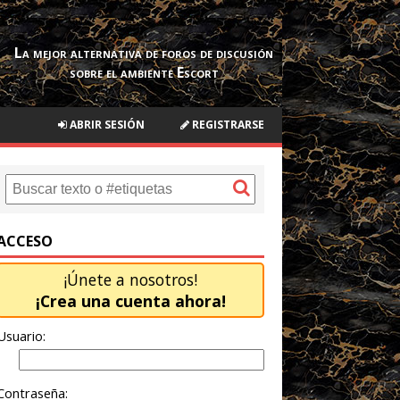
La mejor alternativa de foros de discusión
sobre el ambiente Escort
ABRIR SESIÓN
REGISTRARSE
ACCESO
¡Únete a nosotros!
¡Crea una cuenta ahora!
Usuario:
Contraseña: