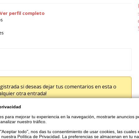
Ver perfil completo
os
es
gistrada si deseas dejar tus comentarios en esta o
alquier otra entrada!
aquí para registrarte ahora!
privacidad
s para mejorar tu experiencia en la navegación, mostrarte anuncios p
analizar nuestro tráfico.
bida la copia o reproducción parcial o total de esta página
n "Aceptar todo", nos das tu consentimiento de usar cookies, las cuales 
permiso expreso y por escrito de La Boutique VIP.
 nuestra Política de Privacidad. La preferencias se almacenan en tu n