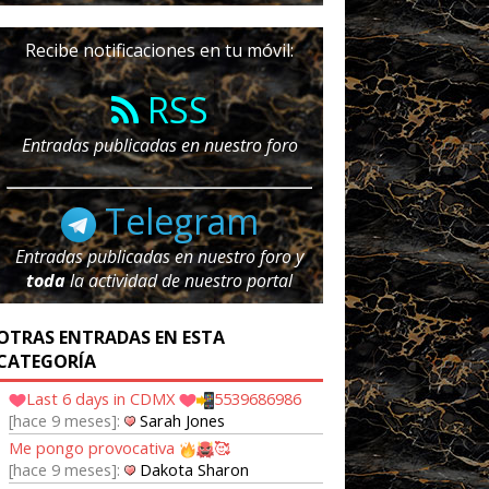
Recibe notificaciones en tu móvil:
RSS
Entradas publicadas en nuestro foro
Telegram
Entradas publicadas en nuestro foro y
toda
la actividad de nuestro portal
OTRAS ENTRADAS EN ESTA
CATEGORÍA
Last 6 days in CDMX
5539686986
hace 9 meses
Sarah Jones
Me pongo provocativa
🥰
hace 9 meses
Dakota Sharon