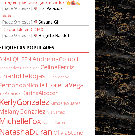
Imagen y servicio garantizados
hace 9 meses
Iris-Palacios
🫦🫦
hace 9 meses
Susana Gil
Disponible en CDMX
hace 9 meses
Brigitte Bardot
ETIQUETAS POPULARES
AndreinaColucci
ANALQUEEN
CelineFerriz
ArisMendez
BarbieDior
CharlotteRojas
DulceLennox
FiorellaVega
FernandaNicolle
KarinaAlcocer
IrisPalacios
KerlyGonzalez
KimberlySuarez
MelanyGonzalez
MiaGamez
MichelleFox
NatalieCarrera
NatashaDuran
OliviaStone