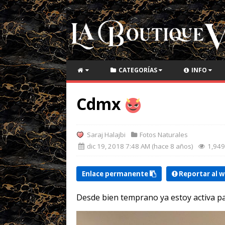
CATEGORÍAS
INFO
Cdmx
Saraj Halajbi
Fotos Naturales
dic 19, 2018 7:48 AM (hace 8 años)
1,94
Enlace permanente
Reportar al 
Desde bien temprano ya estoy activa 