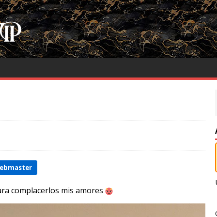
9
webmaster
para complacerlos mis amores