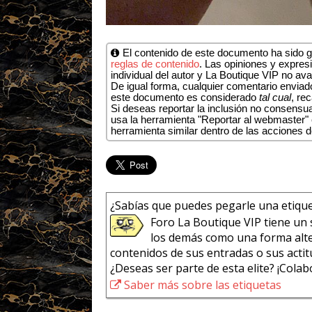
El contenido de este documento ha sido ge
reglas de contenido
. Las opiniones y expresi
individual del autor y La Boutique VIP no ava
De igual forma, cualquier comentario enviado
este documento es considerado
tal cual
, re
Si deseas reportar la inclusión no consens
usa la herramienta "Reportar al webmaster" e
herramienta similar dentro de las acciones 
¿Sabías que puedes pegarle una etiqu
Foro La Boutique VIP tiene un 
los demás como una forma alte
contenidos de sus entradas o sus actit
¿Deseas ser parte de esta elite? ¡Cola
Saber más sobre las etiquetas