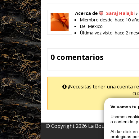
Acerca de
Saraj Halajbi
›
Miembro desde: hace 10 añ
De: Mexico
Última vez visto: hace 2 mes
0 comentarios
¡Necesitas tener una cuenta re
cu
¡Da click 
Valuamos tu 
Usamos cookie
o contenido, y 
© Copyright 2026 La Boutique VIP • Prohi
Al dar click e
protegidas por