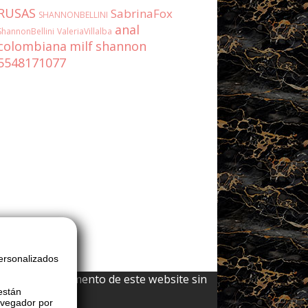
RUSAS
SabrinaFox
SHANNONBELLINI
anal
ShannonBellini
ValeriaVillalba
colombiana
milf
shannon
5548171077
ersonalizados
 y cualquier elemento de este website sin
están
avegador por