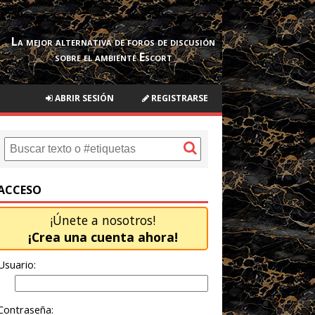
La mejor alternativa de foros de discusión
sobre el ambiente Escort
ABRIR SESIÓN
REGISTRARSE
ACCESO
¡Únete a nosotros!
¡Crea una cuenta ahora!
Usuario:
Contraseña: