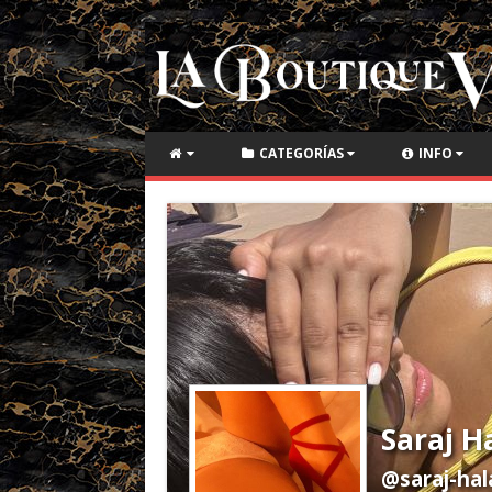
CATEGORÍAS
INFO
Saraj H
@saraj-hal