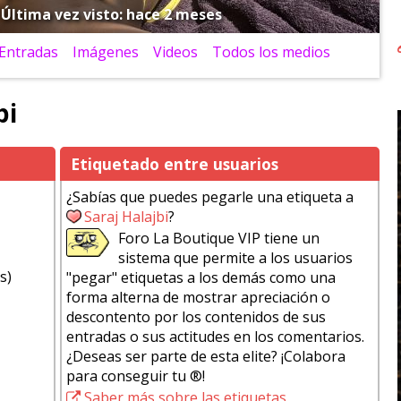
• Última vez visto: hace 2 meses
Entradas
Imágenes
Videos
Todos los medios
bi
Etiquetado entre usuarios
¿Sabías que puedes pegarle una etiqueta a
Saraj Halajbi
?
Foro La Boutique VIP tiene un
sistema que permite a los usuarios
s)
"pegar" etiquetas a los demás como una
forma alterna de mostrar apreciación o
descontento por los contenidos de sus
entradas o sus actitudes en los comentarios.
¿Deseas ser parte de esta elite? ¡Colabora
para conseguir tu ®!
Saber más sobre las etiquetas