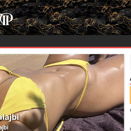
alajbi
ajbi