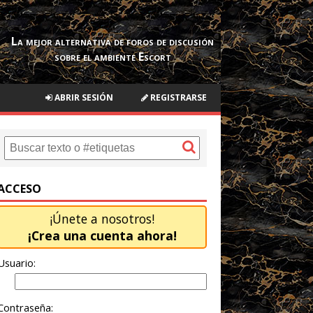
La mejor alternativa de foros de discusión
sobre el ambiente Escort
ABRIR SESIÓN
REGISTRARSE
ACCESO
¡Únete a nosotros!
¡Crea una cuenta ahora!
Usuario:
Contraseña: