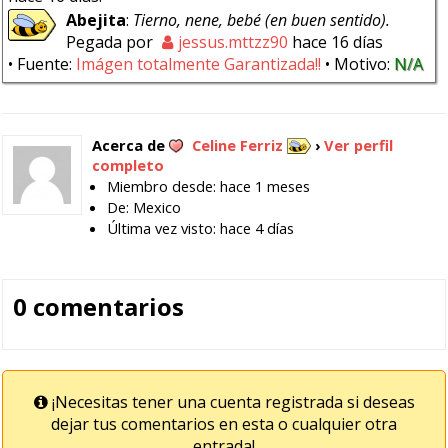
Abejita
:
Tierno, nene, bebé (en buen sentido).
Pegada por
jessus.mttzz90
hace 16 días
• Fuente:
Imágen totalmente Garantizada!!
• Motivo:
N/A
Acerca de
Celine Ferriz
›
Ver perfil
completo
Miembro desde: hace 1 meses
De: Mexico
Última vez visto: hace 4 días
0 comentarios
¡Necesitas tener una cuenta registrada si deseas
dejar tus comentarios en esta o cualquier otra
entrada!