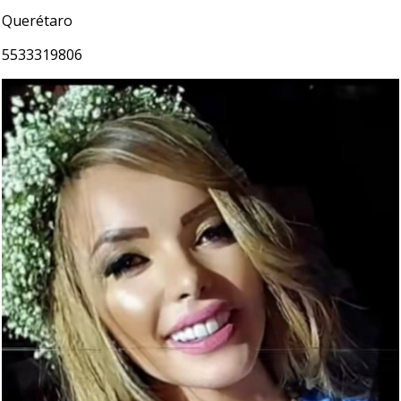
Querétaro
5533319806