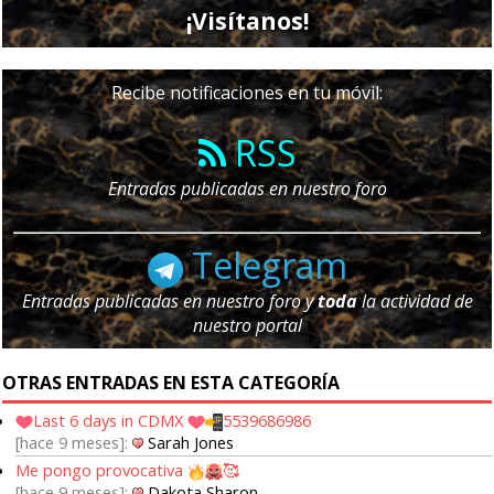
¡Visítanos!
Recibe notificaciones en tu móvil:
RSS
Entradas publicadas en nuestro foro
Telegram
Entradas publicadas en nuestro foro y
toda
la actividad de
nuestro portal
OTRAS ENTRADAS EN ESTA CATEGORÍA
Last 6 days in CDMX
5539686986
hace 9 meses
Sarah Jones
Me pongo provocativa
🥰
hace 9 meses
Dakota Sharon