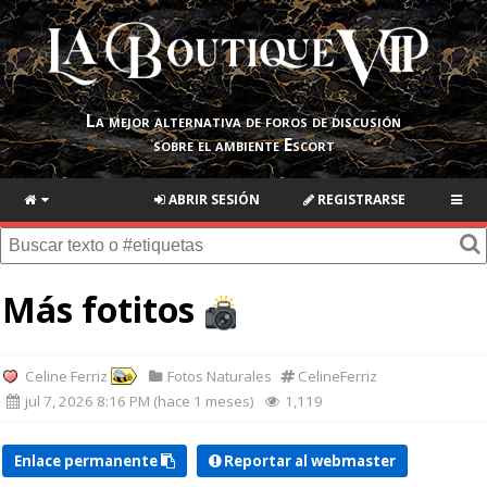
La mejor alternativa de foros de discusión
sobre el ambiente Escort
ABRIR SESIÓN
REGISTRARSE
Más fotitos
Celine Ferriz
Fotos Naturales
CelineFerriz
jul 7, 2026 8:16 PM (hace 1 meses)
1,119
Enlace permanente
Reportar al webmaster