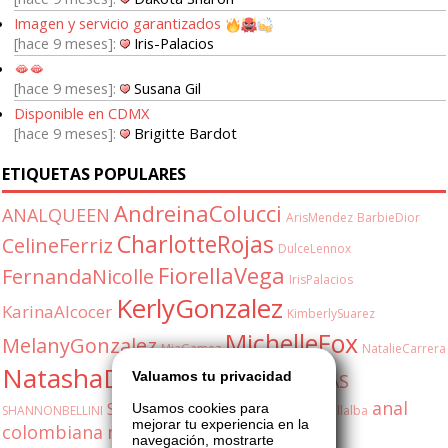
Imagen y servicio garantizados
hace 9 meses
Iris-Palacios
🫦🫦
hace 9 meses
Susana Gil
Disponible en CDMX
hace 9 meses
Brigitte Bardot
ETIQUETAS POPULARES
AndreinaColucci
ANALQUEEN
ArisMendez
BarbieDior
CharlotteRojas
CelineFerriz
DulceLennox
FiorellaVega
FernandaNicolle
IrisPalacios
KerlyGonzalez
KarinaAlcocer
KimberlySuarez
MichelleFox
MelanyGonzalez
MiaGamez
NatalieCarrera
NatashaDuran
OliviaStone
Valuamos tu privacidad
RUSAS
anal
SabrinaFox
Usamos cookies para
SHANNONBELLINI
ShannonBellini
ValeriaVillalba
mejorar tu experiencia en la
colombiana
milf
shannon
5548171077
navegación, mostrarte