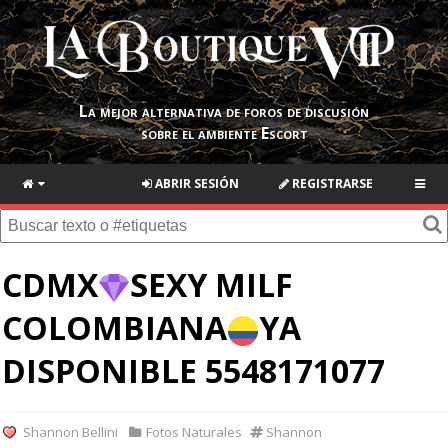
La mejor alternativa de foros de discusión
sobre el ambiente Escort
ABRIR SESIÓN
REGISTRARSE
CDMX
SEXY MILF
COLOMBIANA
YA
DISPONIBLE 5548171077
Shannon Bellini
Fotos Naturales
Shannon