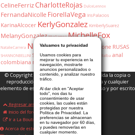
CharlotteRojas
CelineFerriz
DulceLennox
FiorellaVega
FernandaNicolle
IrisPalacios
KerlyGonzalez
KarinaAlcocer
KimberlySuarez
MichelleFox
MelanyGonzalez
MiaGamez
NatashaDuran
Valuamos tu privacidad
OliviaStone
RUSAS
NatalieCarrera
anal
SabrinaFox
Usamos cookies para
SHANNONBELLINI
ShannonBellini
ValeriaVillalba
mejorar tu experiencia en la
colombiana
milf
shannon
5548171077
navegación, mostrarte
anuncios personalizados o
© Copyright 2026 La Boutique VIP • Prohibida la copia o
contenido, y analizar nuestro
tráfico.
reproducción parcial o total de esta página y cualquier
elemento de este website sin permiso expreso y por escrito
Al dar click en "Aceptar
todo", nos das tu
de La Boutique VIP.
consentimiento de usar
cookies, las cuales están
Regresar arriba
protegidas por nuestra
Inicio del foro
Política de Privacidad. La
preferencias se almacenan
Ir a La Boutique VIP
en tu navegador por 60 días,
y puedes removerlas en
Acerca de este foro
cualquier momento.