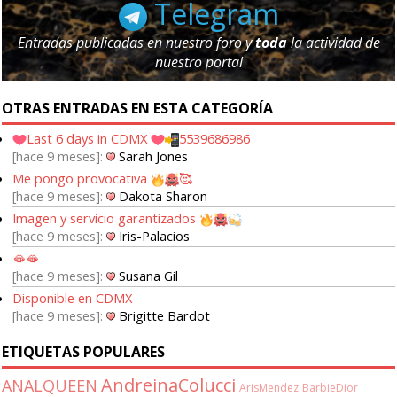
Telegram
Entradas publicadas en nuestro foro y
toda
la actividad de
nuestro portal
OTRAS ENTRADAS EN ESTA CATEGORÍA
Last 6 days in CDMX
5539686986
hace 9 meses
Sarah Jones
Me pongo provocativa
🥰
hace 9 meses
Dakota Sharon
Imagen y servicio garantizados
hace 9 meses
Iris-Palacios
🫦🫦
hace 9 meses
Susana Gil
Disponible en CDMX
hace 9 meses
Brigitte Bardot
ETIQUETAS POPULARES
AndreinaColucci
ANALQUEEN
ArisMendez
BarbieDior