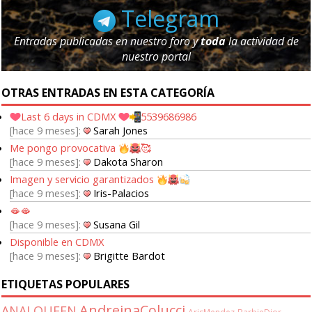
Telegram
Entradas publicadas en nuestro foro y
toda
la actividad de
nuestro portal
OTRAS ENTRADAS EN ESTA CATEGORÍA
Last 6 days in CDMX
5539686986
hace 9 meses
Sarah Jones
Me pongo provocativa
🥰
hace 9 meses
Dakota Sharon
Imagen y servicio garantizados
hace 9 meses
Iris-Palacios
🫦🫦
hace 9 meses
Susana Gil
Disponible en CDMX
hace 9 meses
Brigitte Bardot
ETIQUETAS POPULARES
AndreinaColucci
ANALQUEEN