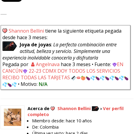
Shannon Bellini
tiene la siguiente etiqueta pegada
desde hace 3 meses:
Joya de joyas
:
La perfecta combinación entre
actitud, belleza y servicio. Simplemente una
experiencia inolvidable conocerla y disfrutarla
Pegada por
Angelnava
hace 3 meses
• Fuente:
EN
CANCÚN
22-23 CDMX DOY TODOS LOS SERVICIOS
RECIBO TODAS LAS TARJETAS
🫦
• Motivo:
N/A
Acerca de
Shannon Bellini
›
Ver perfil
completo
Miembro desde: hace 10 años
De: Colombia
Última vez visto: hace 2 días