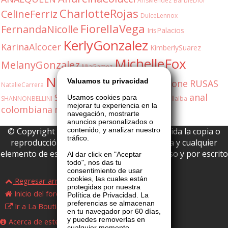
ArisMendez
BarbieDior
CharlotteRojas
CelineFerriz
DulceLennox
FiorellaVega
FernandaNicolle
IrisPalacios
KerlyGonzalez
KarinaAlcocer
KimberlySuarez
MichelleFox
MelanyGonzalez
MiaGamez
NatashaDuran
Valuamos tu privacidad
OliviaStone
RUSAS
NatalieCarrera
anal
SabrinaFox
Usamos cookies para
SHANNONBELLINI
ShannonBellini
ValeriaVillalba
mejorar tu experiencia en la
colombiana
milf
shannon
5548171077
navegación, mostrarte
anuncios personalizados o
© Copyright 2026 La Boutique VIP • Prohibida la copia o
contenido, y analizar nuestro
tráfico.
reproducción parcial o total de esta página y cualquier
elemento de este website sin permiso expreso y por escrito
Al dar click en "Aceptar
todo", nos das tu
de La Boutique VIP.
consentimiento de usar
cookies, las cuales están
Regresar arriba
protegidas por nuestra
Inicio del foro
Política de Privacidad. La
preferencias se almacenan
Ir a La Boutique VIP
en tu navegador por 60 días,
y puedes removerlas en
Acerca de este foro
cualquier momento.