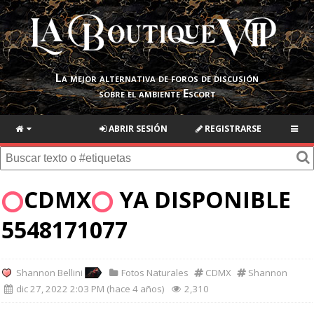
La mejor alternativa de foros de discusión
sobre el ambiente Escort
ABRIR SESIÓN
REGISTRARSE
CDMX
YA DISPONIBLE
5548171077
Shannon Bellini
Fotos Naturales
CDMX
Shannon
dic 27, 2022 2:03 PM (hace 4 años)
2,310