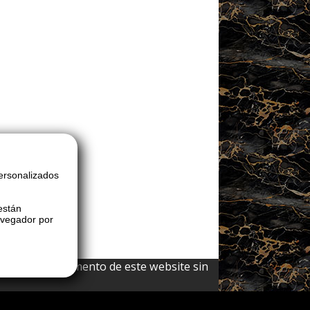
ersonalizados
están
avegador por
 y cualquier elemento de este website sin
Contacto