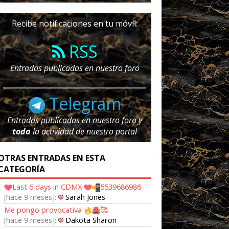
Recibe notificaciones en tu móvil:
RSS
Entradas publicadas en nuestro foro
Telegram
Entradas publicadas en nuestro foro y
toda
la actividad de nuestro portal
OTRAS ENTRADAS EN ESTA
CATEGORÍA
Last 6 days in CDMX
5539686986
hace 9 meses
Sarah Jones
Me pongo provocativa
🥰
hace 9 meses
Dakota Sharon