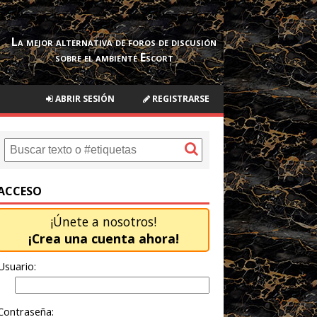
La mejor alternativa de foros de discusión
sobre el ambiente Escort
ABRIR SESIÓN
REGISTRARSE
ACCESO
¡Únete a nosotros!
¡Crea una cuenta ahora!
Usuario:
Contraseña: