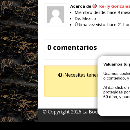
Acerca de
Kerly Gonzale
Miembro desde: hace 9 mes
De: Mexico
Última vez visto: hace 21 ho
0 comentarios
Valuamos tu 
Usamos cookie
¡Necesitas tener una cuenta re
o contenido, y 
cu
¡Da click 
Al dar click e
protegidas por
60 días, y pu
© Copyright 2026 La Boutique VIP • Prohi
Regresar arriba