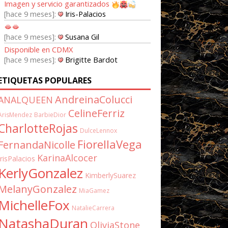
Imagen y servicio garantizados
hace 9 meses
Iris-Palacios
🫦🫦
hace 9 meses
Susana Gil
Disponible en CDMX
hace 9 meses
Brigitte Bardot
ETIQUETAS POPULARES
AndreinaColucci
ANALQUEEN
CelineFerriz
ArisMendez
BarbieDior
CharlotteRojas
DulceLennox
FiorellaVega
FernandaNicolle
KarinaAlcocer
IrisPalacios
KerlyGonzalez
KimberlySuarez
MelanyGonzalez
MiaGamez
MichelleFox
NatalieCarrera
NatashaDuran
OliviaStone