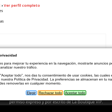
z
›
Ver perfil completo
es
ras
privacidad
s para mejorar tu experiencia en la navegación, mostrarte anuncios p
gistrada si deseas dejar tus comentarios en esta o
analizar nuestro tráfico.
alquier otra entrada!
aquí para registrarte ahora!
n "Aceptar todo", nos das tu consentimiento de usar cookies, las cuales 
 nuestra Política de Privacidad. La preferencias se almacenan en tu n
edes removerlas en cualquier momento.
Elegir
Rechazar todo
Aceptar todo
bida la copia o reproducción parcial o total de esta página
permiso expreso y por escrito de La Boutique VIP.
Acerca de este foro