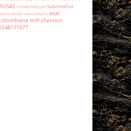
RUSAS
SabrinaFox
SHANNONBELLINI
anal
ShannonBellini
ValeriaVillalba
colombiana
milf
shannon
5548171077