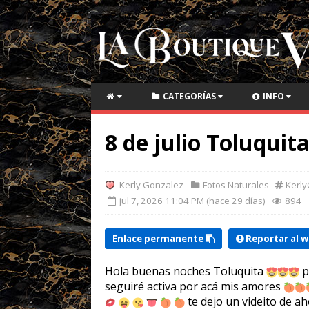
CATEGORÍAS
INFO
8 de julio Toluquit
Kerly Gonzalez
Fotos Naturales
Kerly
jul 7, 2026 11:04 PM (hace 29 días)
894
Enlace permanente
Reportar al 
Hola buenas noches Toluquita
p
seguiré activa por acá mis amores
te dejo un videito de a