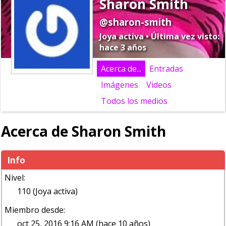
Sharon Smith
@sharon-smith
Joya activa • Última vez visto:
hace 3 años
Acerca de...
Entradas
Imágenes
Videos
Todos los medios
Acerca de Sharon Smith
Info
Nivel:
110 (Joya activa)
Miembro desde:
oct 25, 2016 9:16 AM (hace 10 años)