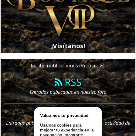
¡Visítanos!
Recibe notificaciones en tu móvil:
RSS
Entradas publicadas en nuestro foro
Telegram
Valuamos tu privacidad
Entradas publicadas en nuestro foro y
toda
la actividad de
Usamos cookies para
nuestro portal
mejorar tu experiencia en la
navegación, mostrarte