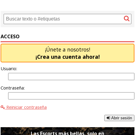
ACCESO
¡Únete a nosotros!
¡Crea una cuenta ahora!
Usuario:
Contraseña:
Reiniciar contraseña
Abrir sesión
Las Escorts más bellas, solo en