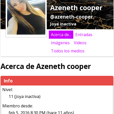
Azeneth cooper
@azeneth-cooper
Joya inactiva
Acerca de...
Entradas
Imágenes
Videos
Todos los medios
Acerca de Azeneth cooper
Info
Nivel:
11 (Joya inactiva)
Miembro desde:
feb 5, 2016 8:30 PM (hace 11 años)