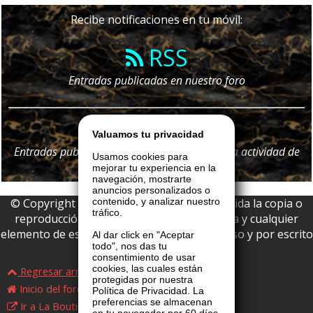
Recibe notificaciones en tu móvil:
RSS
Entradas publicadas en nuestro foro
Telegram
Valuamos tu privacidad
Entradas publicadas en nuestro foro y
toda
la actividad de
Usamos cookies para
nuestro portal
mejorar tu experiencia en la
navegación, mostrarte
anuncios personalizados o
© Copyright 2026 La Boutique VIP • Prohibida la copia o
contenido, y analizar nuestro
tráfico.
reproducción parcial o total de esta página y cualquier
elemento de este website sin permiso expreso y por escrito
Al dar click en "Aceptar
todo", nos das tu
de La Boutique VIP.
consentimiento de usar
cookies, las cuales están
Regresar arriba
protegidas por nuestra
Inicio del foro
Política de Privacidad. La
preferencias se almacenan
Ir a La Boutique VIP