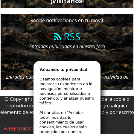
¡Visítanos!
Recibe notificaciones en tu móvil:
RSS
Entradas publicadas en nuestro foro
Telegram
Valuamos tu privacidad
Entradas publicadas en nuestro foro y
toda
la actividad de
Usamos cookies para
nuestro portal
mejorar tu experiencia en la
navegación, mostrarte
anuncios personalizados o
© Copyright 2026 La Boutique VIP • Prohibida la copia o
contenido, y analizar nuestro
tráfico.
reproducción parcial o total de esta página y cualquier
elemento de este website sin permiso expreso y por escrito
Al dar click en "Aceptar
todo", nos das tu
de La Boutique VIP.
consentimiento de usar
cookies, las cuales están
Regresar arriba
protegidas por nuestra