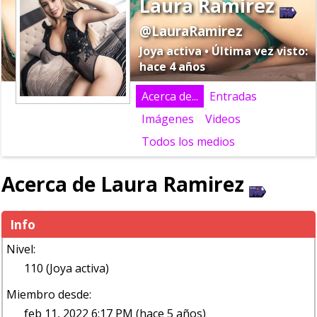
Laura Ramirez
@LauraRamirez
Joya activa • Última vez visto:
hace 4 años
Acerca de...
Entradas
Imágenes
Videos
Todos los medios
Acerca de Laura Ramirez
Info
Nivel:
110 (Joya activa)
Miembro desde:
feb 11, 2022 6:17 PM (hace 5 años)