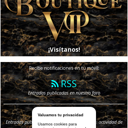
¡Visítanos!
Recibe notificaciones en tu móvil:
RSS
Entradas publicadas en nuestro foro
Telegram
Valuamos tu privacidad
Entradas publicadas en nuestro foro y
toda
la actividad de
Usamos cookies para