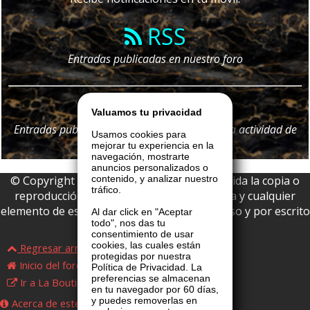
RSS
Entradas publicadas en nuestro foro
Telegram
Valuamos tu privacidad
Entradas publicadas en nuestro foro y
toda
la actividad de
Usamos cookies para
nuestro portal
mejorar tu experiencia en la
navegación, mostrarte
anuncios personalizados o
© Copyright 2026 La Boutique VIP • Prohibida la copia o
contenido, y analizar nuestro
tráfico.
reproducción parcial o total de esta página y cualquier
elemento de este website sin permiso expreso y por escrito
Al dar click en "Aceptar
todo", nos das tu
de La Boutique VIP.
consentimiento de usar
cookies, las cuales están
Regresar arriba
protegidas por nuestra
Inicio del foro
Política de Privacidad. La
preferencias se almacenan
Ir a La Boutique VIP
en tu navegador por 60 días,
y puedes removerlas en
Acerca de este foro