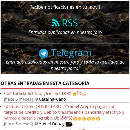
Recibe notificaciones en tu móvil:
RSS
Entradas publicadas en nuestro foro
Telegram
Entradas publicadas en nuestro foro y
toda
la actividad de
nuestro portal
OTRAS ENTRADAS EN ESTA CATEGORÍA
Con toda la actitud, ya en la CDMX
🥰
hace 5 meses
Catalina-Cano
Ultimos Dias en QUERETARO
Yamel Acepto pagos con
tarjeta de Crédito y Débito transferencia bancaria y efectivo y
vamos a pasarla increíble Bb🥵🥵🥵
hace 5 meses
Yamel Dubay