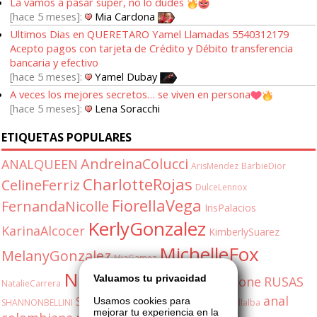
La vamos a pasar super, no lo dudes
hace 5 meses
Mia Cardona
Ultimos Dias en QUERETARO Yamel Llamadas 5540312179
Acepto pagos con tarjeta de Crédito y Débito transferencia
bancaria y efectivo
hace 5 meses
Yamel Dubay
A veces los mejores secretos… se viven en persona
hace 5 meses
Lena Soracchi
ETIQUETAS POPULARES
AndreinaColucci
ANALQUEEN
ArisMendez
BarbieDior
CharlotteRojas
CelineFerriz
DulceLennox
FiorellaVega
FernandaNicolle
IrisPalacios
KerlyGonzalez
KarinaAlcocer
KimberlySuarez
MichelleFox
MelanyGonzalez
MiaGamez
NatashaDuran
Valuamos tu privacidad
OliviaStone
RUSAS
NatalieCarrera
anal
SabrinaFox
Usamos cookies para
SHANNONBELLINI
ShannonBellini
ValeriaVillalba
mejorar tu experiencia en la