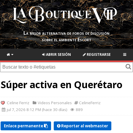
La mejor alternativa de foros de discusión
sobre el ambiente Escort
ABRIR SESIÓN
REGISTRARSE
Súper activa en Querétaro
Celine Ferriz
Videos Personales
CelineFerriz
jul 7, 2026 8:12 PM (hace 30 días)
889
Enlace permanente
Reportar al webmaster