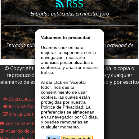
RSS
Entradas publicadas en nuestro foro
Telegram
Valuamos tu privacidad
Entradas publicadas en nuestro foro y
toda
la actividad de
Usamos cookies para
nuestro portal
mejorar tu experiencia en la
navegación, mostrarte
anuncios personalizados o
© Copyright 2026 La Boutique VIP • Prohibida la copia o
contenido, y analizar nuestro
tráfico.
reproducción parcial o total de esta página y cualquier
elemento de este website sin permiso expreso y por escrito
Al dar click en "Aceptar
todo", nos das tu
de La Boutique VIP.
consentimiento de usar
cookies, las cuales están
Regresar arriba
protegidas por nuestra
Inicio del foro
Política de Privacidad. La
preferencias se almacenan
Ir a La Boutique VIP
en tu navegador por 60 días,
y puedes removerlas en
Acerca de este foro
cualquier momento.
Acuerdo de uso
Política de privacidad
Elegir
Rechazar todo