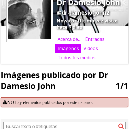
Dr Damesio John
@dr-damesio-john2
Novato • Última vez visto:
hace 7 días
Acerca de...
Entradas
Imágenes
Videos
Todos los medios
Imágenes publicado por Dr
Damesio John
1/1
NO hay elementos publicados por este usuario.