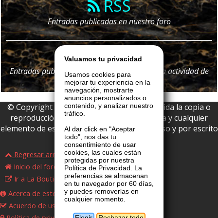
RSS
Entradas publicadas en nuestro foro
Telegram
Valuamos tu privacidad
Entradas publicadas en nuestro foro y
toda
la actividad de
Usamos cookies para
nuestro portal
mejorar tu experiencia en la
navegación, mostrarte
anuncios personalizados o
© Copyright 2026 La Boutique VIP • Prohibida la copia o
contenido, y analizar nuestro
tráfico.
reproducción parcial o total de esta página y cualquier
elemento de este website sin permiso expreso y por escrito
Al dar click en "Aceptar
todo", nos das tu
de La Boutique VIP.
consentimiento de usar
cookies, las cuales están
Regresar arriba
protegidas por nuestra
Inicio del foro
Política de Privacidad. La
preferencias se almacenan
Ir a La Boutique VIP
en tu navegador por 60 días,
y puedes removerlas en
Acerca de este foro
cualquier momento.
Acuerdo de uso
Política de privacidad
Elegir
Rechazar todo