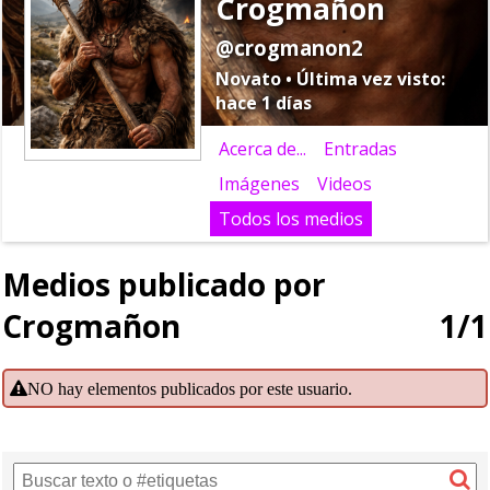
Crogmañon
@crogmanon2
Novato • Última vez visto:
hace 1 días
Acerca de...
Entradas
Imágenes
Videos
Todos los medios
Medios publicado por
Crogmañon
1/1
NO hay elementos publicados por este usuario.