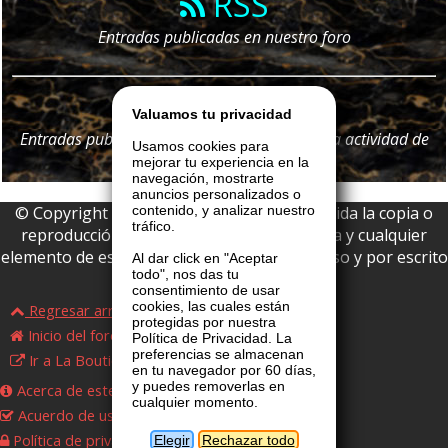
RSS
Entradas publicadas en nuestro foro
Telegram
Valuamos tu privacidad
Entradas publicadas en nuestro foro y
toda
la actividad de
Usamos cookies para
nuestro portal
mejorar tu experiencia en la
navegación, mostrarte
anuncios personalizados o
© Copyright 2026 La Boutique VIP • Prohibida la copia o
contenido, y analizar nuestro
tráfico.
reproducción parcial o total de esta página y cualquier
elemento de este website sin permiso expreso y por escrito
Al dar click en "Aceptar
todo", nos das tu
de La Boutique VIP.
consentimiento de usar
cookies, las cuales están
Regresar arriba
protegidas por nuestra
Inicio del foro
Política de Privacidad. La
preferencias se almacenan
Ir a La Boutique VIP
en tu navegador por 60 días,
y puedes removerlas en
Acerca de este foro
cualquier momento.
Acuerdo de uso
Política de privacidad
Elegir
Rechazar todo