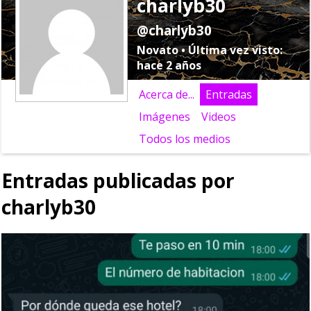
charlyb30
@charlyb30
Novato • Última vez visto:
hace 2 años
Acerca de...
Entradas
Imágenes
Videos
Todos los medios
Entradas publicadas por
charlyb30