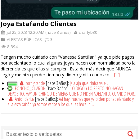
Joya Estafando Clientes
jul 25, 2023 12:20 AM (hace 3 años)
charlyb30
ALERTAS PÚBLICAS
3
8,394
Tengan mucho cuidado con "Vanessa Santillan" ya que pide pagos
por adelantado lo cual algunas joyas hacen con normalidad pero la
diferencia es que ellas si cumplen. Esta de más decir que NUNCA
llegó y me hizo perder tiempo y dinero y ni la conozco…
[...]
toro grande
[hace 3 años]:
jajajaja que cinica vale ,
FONCHO_CUARON
[hace 3 años]:
LO DIGO Y LO REPITO NO HAGAN
DEPÓSITO, HAY UN CHINGO DE VIEJAS QUE NO PIDEN ADELANTO. CUANDO POR…
Antondarius
[hace 3 años]:
Así hay muchas que ya piden por adelantado y
ella esta cañón ya somos varios a los que les hace lo…