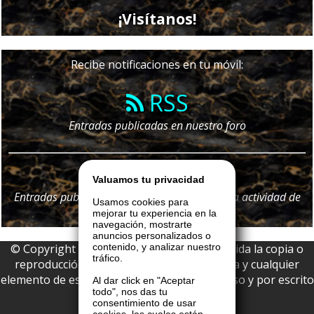
¡Visítanos!
Recibe notificaciones en tu móvil:
RSS
Entradas publicadas en nuestro foro
Telegram
Valuamos tu privacidad
Entradas publicadas en nuestro foro y
toda
la actividad de
Usamos cookies para
nuestro portal
mejorar tu experiencia en la
navegación, mostrarte
anuncios personalizados o
© Copyright 2026 La Boutique VIP • Prohibida la copia o
contenido, y analizar nuestro
tráfico.
reproducción parcial o total de esta página y cualquier
elemento de este website sin permiso expreso y por escrito
Al dar click en "Aceptar
todo", nos das tu
de La Boutique VIP.
consentimiento de usar