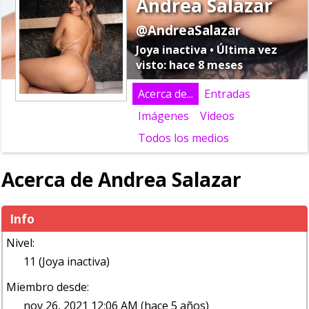
Andrea Salazar
@AndreaSalazar
Joya inactiva • Última vez
visto: hace 8 meses
Acerca de...
Entradas
Imágenes
Videos
Todos los medios
Acerca de Andrea Salazar
Info
Nivel:
11 (Joya inactiva)
Miembro desde:
nov 26, 2021 12:06 AM (hace 5 años)