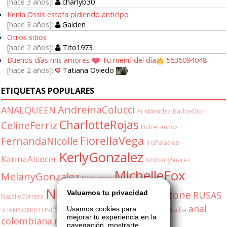
hace 3 años
charlyb30
Kenia Ossis estafa pidiendo anticipo
hace 3 años
Gaiden
Otros sitios
hace 2 años
Tito1973
Buenos días mis amores
Tu menú del día
5636094048
hace 2 años
Tatiana Oviedo
ETIQUETAS POPULARES
AndreinaColucci
ANALQUEEN
ArisMendez
BarbieDior
CharlotteRojas
CelineFerriz
DulceLennox
FiorellaVega
FernandaNicolle
IrisPalacios
KerlyGonzalez
KarinaAlcocer
KimberlySuarez
MichelleFox
MelanyGonzalez
MiaGamez
NatashaDuran
OliviaStone
Valuamos tu privacidad
RUSAS
NatalieCarrera
anal
SabrinaFox
Usamos cookies para
SHANNONBELLINI
ShannonBellini
ValeriaVillalba
mejorar tu experiencia en la
colombiana
milf
shannon
5548171077
navegación, mostrarte