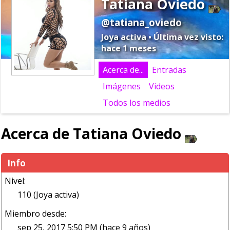
Tatiana Oviedo
@tatiana_oviedo
Joya activa • Última vez visto:
hace 1 meses
Acerca de...
Entradas
Imágenes
Videos
Todos los medios
Acerca de Tatiana Oviedo
Info
Nivel:
110 (Joya activa)
Miembro desde:
sep 25, 2017 5:50 PM (hace 9 años)