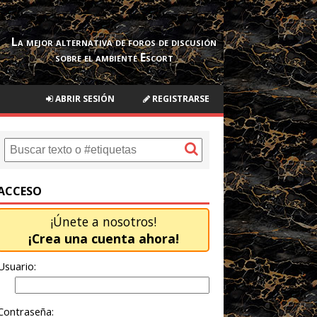
La mejor alternativa de foros de discusión
sobre el ambiente Escort
ABRIR SESIÓN
REGISTRARSE
ACCESO
¡Únete a nosotros!
¡Crea una cuenta ahora!
Usuario:
Contraseña: