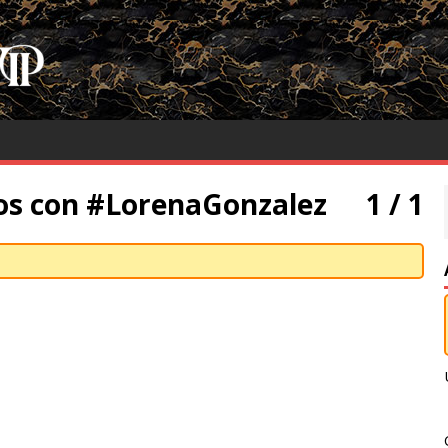
os con #LorenaGonzalez
1 / 1