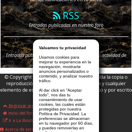
RSS
Entradas publicadas en nuestro foro
Telegram
Valuamos tu privacidad
Entradas publicadas en nuestro foro y
toda
la actividad de
Usamos cookies para
nuestro portal
mejorar tu experiencia en la
navegación, mostrarte
anuncios personalizados o
© Copyright 2026 La Boutique VIP • Prohibida la copia o
contenido, y analizar nuestro
tráfico.
reproducción parcial o total de esta página y cualquier
elemento de este website sin permiso expreso y por escrito
Al dar click en "Aceptar
todo", nos das tu
de La Boutique VIP.
consentimiento de usar
cookies, las cuales están
Regresar arriba
protegidas por nuestra
Inicio del foro
Política de Privacidad. La
preferencias se almacenan
Ir a La Boutique VIP
en tu navegador por 60 días,
y puedes removerlas en
Acerca de este foro