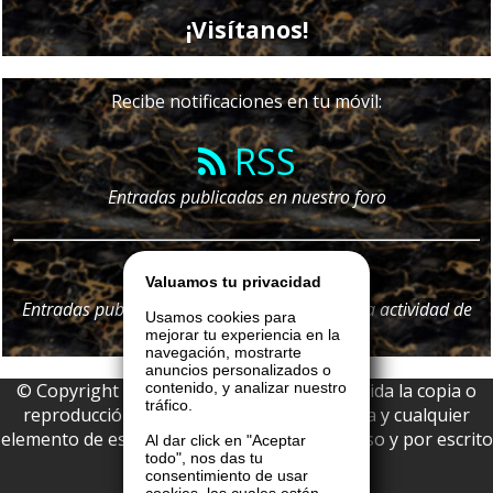
¡Visítanos!
Recibe notificaciones en tu móvil:
RSS
Entradas publicadas en nuestro foro
Telegram
Valuamos tu privacidad
Entradas publicadas en nuestro foro y
toda
la actividad de
Usamos cookies para
nuestro portal
mejorar tu experiencia en la
navegación, mostrarte
anuncios personalizados o
© Copyright 2026 La Boutique VIP • Prohibida la copia o
contenido, y analizar nuestro
tráfico.
reproducción parcial o total de esta página y cualquier
elemento de este website sin permiso expreso y por escrito
Al dar click en "Aceptar
todo", nos das tu
de La Boutique VIP.
consentimiento de usar