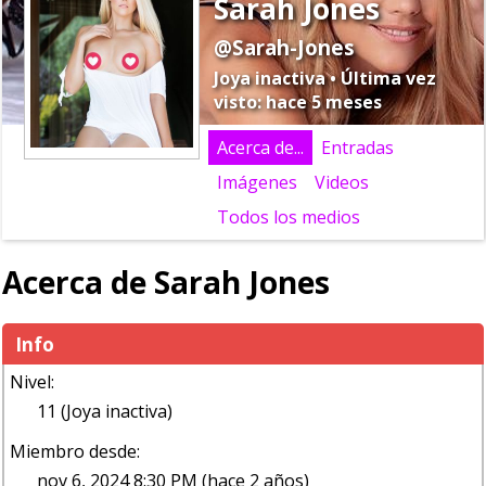
Sarah Jones
@Sarah-Jones
Joya inactiva • Última vez
visto: hace 5 meses
Acerca de...
Entradas
Imágenes
Videos
Todos los medios
Acerca de Sarah Jones
Info
Nivel:
11 (Joya inactiva)
Miembro desde:
nov 6, 2024 8:30 PM (hace 2 años)